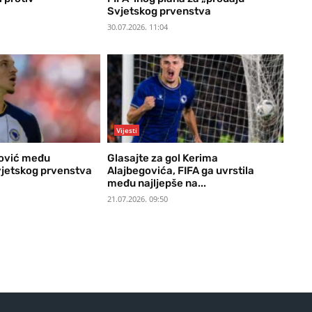
Svjetskog prvenstva
30.07.2026. 11:04
Vijesti
ović među
Glasajte za gol Kerima
jetskog prvenstva
Alajbegovića, FIFA ga uvrstila
među najljepše na...
21.07.2026. 09:50