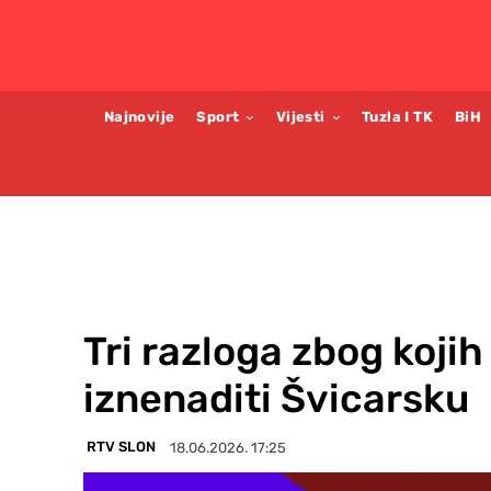
Najnovije
Sport
Vijesti
Tuzla I TK
BiH
Tri razloga zbog koji
iznenaditi Švicarsku
RTV SLON
18.06.2026. 17:25