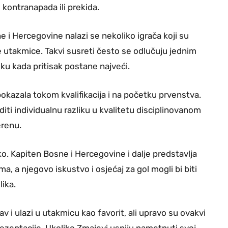
iz kontranapada ili prekida.
 i Hercegovine nalazi se nekoliko igrača koji su
e utakmice. Takvi susreti često se odlučuju jednim
ku kada pritisak postane najveći.
 pokazala tokom kvalifikacija i na početku prvenstva.
ti individualnu razliku u kvalitetu disciplinovanom
erenu.
o. Kapiten Bosne i Hercegovine i dalje predstavlja
a, a njegovo iskustvo i osjećaj za gol mogli bi biti
lika.
 i ulazi u utakmicu kao favorit, ali upravo su ovakvi
rezentacije. Ukoliko Zmajevi uspiju nametnuti svoj