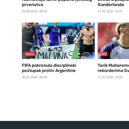
prvenstva
Sunderlanda
04.08.2026. 08:59
31.07.2026. 10:51
Vijesti
BiH
FIFA pokrenula disciplinski
Tarik Muharem
postupak protiv Argentine
rekorderima Sv
30.07.2026. 08:38
21.07.2026. 15:02