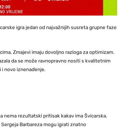
carske igra jedan od najvažnijih susreta grupne faze
arcima, Zmajevi imaju dovoljno razloga za optimizam.
zala da se može ravnopravno nositi s kvalitetnim
i i novo iznenađenje.
na nema rezultatski pritisak kakav ima Švicarska.
i Sergeja Barbareza mogu igrati znatno