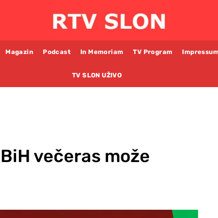
Magazin
Podcast
In Memoriam
TV Program
Impressu
TV SLON UŽIVO
h BiH večeras može