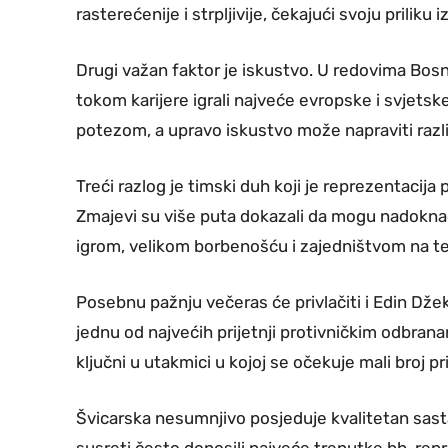
rasterećenije i strpljivije, čekajući svoju priliku 
Drugi važan faktor je iskustvo. U redovima Bosne
tokom karijere igrali najveće evropske i svjetsk
potezom, a upravo iskustvo može napraviti razli
Treći razlog je timski duh koji je reprezentacija
Zmajevi su više puta dokazali da mogu nadoknadi
igrom, velikom borbenošću i zajedništvom na t
Posebnu pažnju večeras će privlačiti i Edin Džek
jednu od najvećih prijetnji protivničkim odbranam
ključni u utakmici u kojoj se očekuje mali broj pri
Švicarska nesumnjivo posjeduje kvalitetan sastav
susreti često donosili najveće trenutke bh. rep