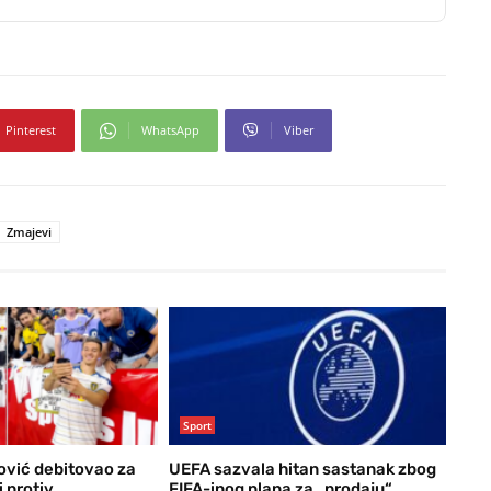
Pinterest
WhatsApp
Viber
Zmajevi
Sport
vić debitovao za
UEFA sazvala hitan sastanak zbog
 protiv
FIFA-inog plana za „prodaju“