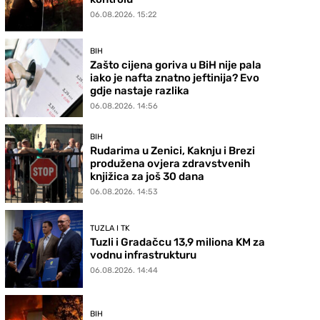
06.08.2026. 15:22
BIH
Zašto cijena goriva u BiH nije pala
iako je nafta znatno jeftinija? Evo
gdje nastaje razlika
06.08.2026. 14:56
BIH
Rudarima u Zenici, Kaknju i Brezi
produžena ovjera zdravstvenih
knjižica za još 30 dana
06.08.2026. 14:53
TUZLA I TK
Tuzli i Gradačcu 13,9 miliona KM za
vodnu infrastrukturu
06.08.2026. 14:44
BIH