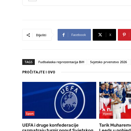
Facebook
X
Dijeliti
TAGS
Fudbalaska reprezentacija BiH
Svjetsko prvenstvo 2026
PROČITAJTE I OVO
Sport
Vijesti
UEFA i druge konfederacije
Tarik Muharemo
razmatraju turnir poput Svjetskog
Leeds u pobjedi