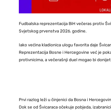
Fudbalska reprezentacija BiH večeras protiv Švi
Svjetskog prvenstva 2026. godine.
Iako većina kladionica ulogu favorita daje Švic
Reprezentacija Bosne i Hercegovine već je poka
protivnicima, a večerašnji duel mogao bi donijet
Prvi razlog leži u činjenici da Bosna i Hercegovi
Dok se od Švicaraca očekuje pobjeda, izabranic