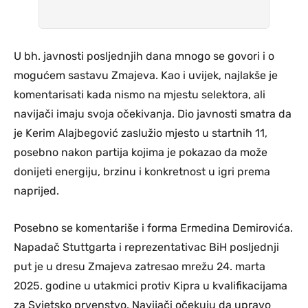
U bh. javnosti posljednjih dana mnogo se govori i o
mogućem sastavu Zmajeva. Kao i uvijek, najlakše je
komentarisati kada nismo na mjestu selektora, ali
navijači imaju svoja očekivanja. Dio javnosti smatra da
je Kerim Alajbegović zaslužio mjesto u startnih 11,
posebno nakon partija kojima je pokazao da može
donijeti energiju, brzinu i konkretnost u igri prema
naprijed.
Posebno se komentariše i forma Ermedina Demirovića.
Napadač Stuttgarta i reprezentativac BiH posljednji
put je u dresu Zmajeva zatresao mrežu 24. marta
2025. godine u utakmici protiv Kipra u kvalifikacijama
za Svjetsko prvenstvo. Navijači očekuju da upravo