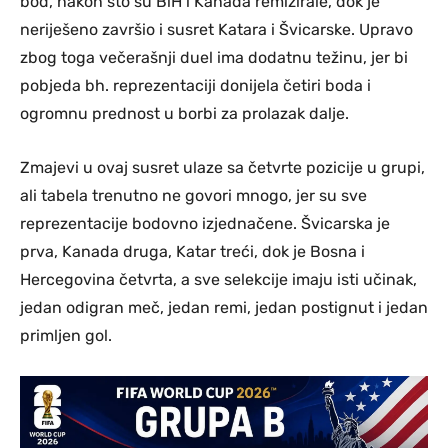
bod, nakon što su BiH i Kanada remizirale, dok je
neriješeno završio i susret Katara i Švicarske. Upravo
zbog toga večerašnji duel ima dodatnu težinu, jer bi
pobjeda bh. reprezentaciji donijela četiri boda i
ogromnu prednost u borbi za prolazak dalje.
Zmajevi u ovaj susret ulaze sa četvrte pozicije u grupi,
ali tabela trenutno ne govori mnogo, jer su sve
reprezentacije bodovno izjednačene. Švicarska je
prva, Kanada druga, Katar treći, dok je Bosna i
Hercegovina četvrta, a sve selekcije imaju isti učinak,
jedan odigran meč, jedan remi, jedan postignut i jedan
primljen gol.