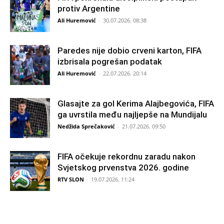
protiv Argentine
Ali Huremović
-
30.07.2026. 08:38
Paredes nije dobio crveni karton, FIFA
izbrisala pogrešan podatak
Ali Huremović
-
22.07.2026. 20:14
Glasajte za gol Kerima Alajbegovića, FIFA
ga uvrstila među najljepše na Mundijalu
Nedžida Sprečaković
-
21.07.2026. 09:50
FIFA očekuje rekordnu zaradu nakon
Svjetskog prvenstva 2026. godine
RTV SLON
-
19.07.2026. 11:24