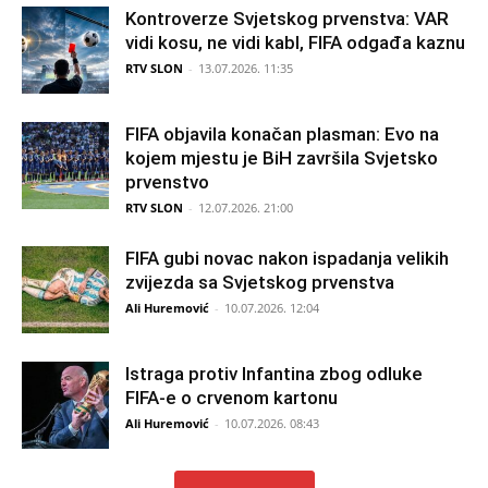
Kontroverze Svjetskog prvenstva: VAR
vidi kosu, ne vidi kabl, FIFA odgađa kaznu
RTV SLON
-
13.07.2026. 11:35
FIFA objavila konačan plasman: Evo na
kojem mjestu je BiH završila Svjetsko
prvenstvo
RTV SLON
-
12.07.2026. 21:00
FIFA gubi novac nakon ispadanja velikih
zvijezda sa Svjetskog prvenstva
Ali Huremović
-
10.07.2026. 12:04
Istraga protiv Infantina zbog odluke
FIFA-e o crvenom kartonu
Ali Huremović
-
10.07.2026. 08:43