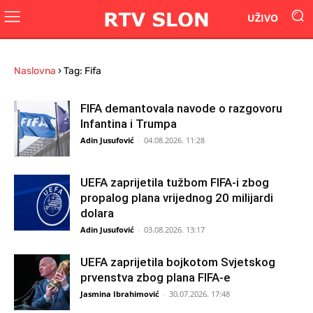
UŽIVO
Naslovna
›
Tag: Fifa
FIFA demantovala navode o razgovoru
Infantina i Trumpa
Adin Jusufović
-
04.08.2026. 11:28
UEFA zaprijetila tužbom FIFA-i zbog
propalog plana vrijednog 20 milijardi
dolara
Adin Jusufović
-
03.08.2026. 13:17
UEFA zaprijetila bojkotom Svjetskog
prvenstva zbog plana FIFA-e
Jasmina Ibrahimović
-
30.07.2026. 17:48