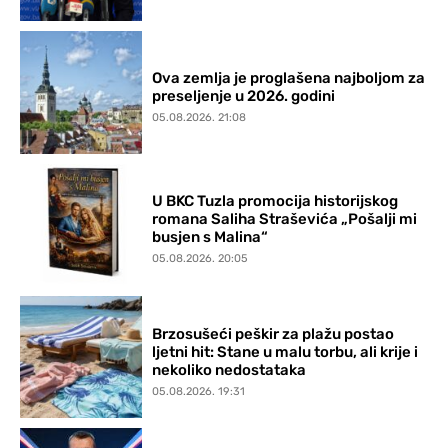
Ova zemlja je proglašena najboljom za
preseljenje u 2026. godini
05.08.2026. 21:08
U BKC Tuzla promocija historijskog
romana Saliha Straševića „Pošalji mi
busjen s Malina“
05.08.2026. 20:05
Brzosušeći peškir za plažu postao
ljetni hit: Stane u malu torbu, ali krije i
nekoliko nedostataka
05.08.2026. 19:31