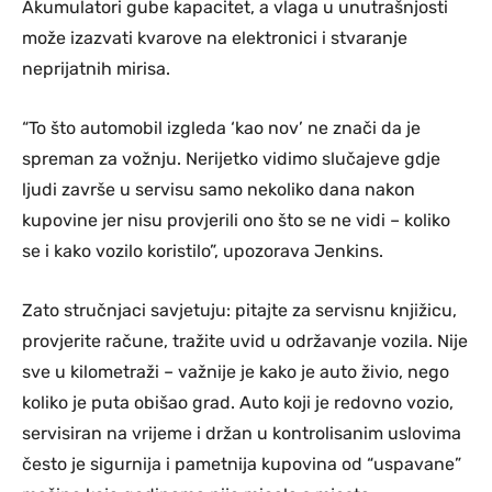
Akumulatori gube kapacitet, a vlaga u unutrašnjosti
može izazvati kvarove na elektronici i stvaranje
neprijatnih mirisa.
“To što automobil izgleda ‘kao nov’ ne znači da je
spreman za vožnju. Nerijetko vidimo slučajeve gdje
ljudi završe u servisu samo nekoliko dana nakon
kupovine jer nisu provjerili ono što se ne vidi – koliko
se i kako vozilo koristilo”, upozorava Jenkins.
Zato stručnjaci savjetuju: pitajte za servisnu knjižicu,
provjerite račune, tražite uvid u održavanje vozila. Nije
sve u kilometraži – važnije je kako je auto živio, nego
koliko je puta obišao grad. Auto koji je redovno vozio,
servisiran na vrijeme i držan u kontrolisanim uslovima
često je sigurnija i pametnija kupovina od “uspavane”