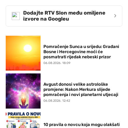
Dodajte RTV Slon među omiljene
›
izvore na Googleu
Pomračenje Sunca u srijedu: Građani
Bosne i Hercegovine moći će
posmatrati rijedak nebeski prizor
06.08.2026. 18:09
Avgust donosi velike astrološke
promjene: Nakon Merkura slijede
pomračenja i novi planetarni utjecaji
06.08.2026. 12:42
10 pravila o novcu koja mogu olakšati