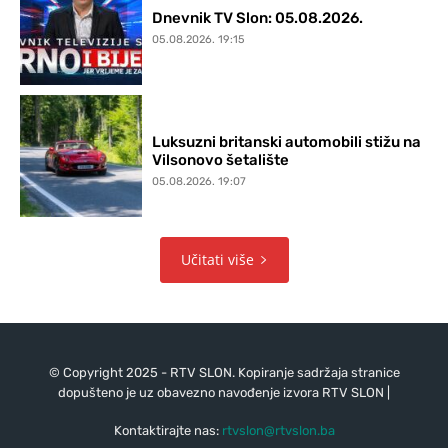
Dnevnik TV Slon: 05.08.2026.
05.08.2026. 19:15
Luksuzni britanski automobili stižu na
Vilsonovo šetalište
05.08.2026. 19:07
Učitati više
© Copyright 2025 - RTV SLON. Kopiranje sadržaja stranice
dopušteno je uz obavezno navođenje izvora RTV SLON |
Kontaktirajte nas:
rtvslon@rtvslon.ba