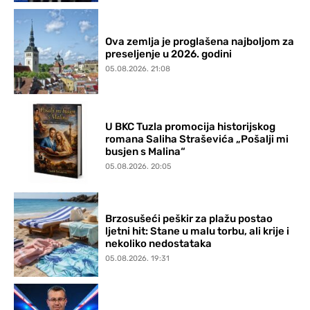
Ova zemlja je proglašena najboljom za
preseljenje u 2026. godini
05.08.2026. 21:08
U BKC Tuzla promocija historijskog
romana Saliha Straševića „Pošalji mi
busjen s Malina“
05.08.2026. 20:05
Brzosušeći peškir za plažu postao
ljetni hit: Stane u malu torbu, ali krije i
nekoliko nedostataka
05.08.2026. 19:31