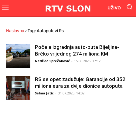
UŽIVO
Naslovna
›
Tag: Autoputevi Rs
Počela izgradnja auto-puta Bijeljina-
Brčko vrijednog 274 miliona KM
Nedžida Sprečaković
-
15.06.2026. 17:12
RS se opet zadužuje: Garancije od 352
miliona eura za dvije dionice autoputa
Selma Jatić
-
31.07.2025. 14:02