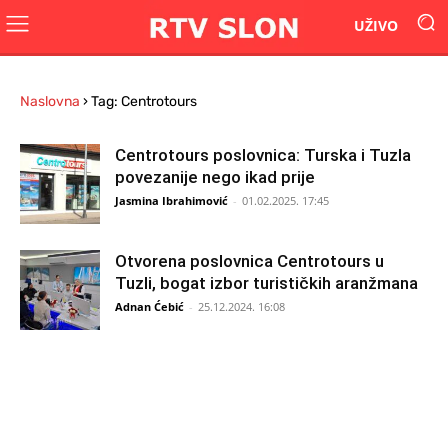
UŽIVO
Naslovna
›
Tag: Centrotours
Centrotours poslovnica: Turska i Tuzla
povezanije nego ikad prije
Jasmina Ibrahimović
-
01.02.2025. 17:45
Otvorena poslovnica Centrotours u
Tuzli, bogat izbor turističkih aranžmana
Adnan Ćebić
-
25.12.2024. 16:08