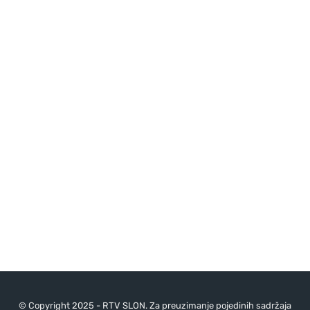
© Copyright 2025 - RTV SLON. Za preuzimanje pojedinih sadržaja