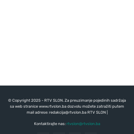
© Copyright 2025 - RTV SLON. Za preuzimanje pojedinih sadržaja
sa web stranice www.rtvslon.ba dozvolu možete zatražiti putem
mail adrese:
redakcija@rtvslon.ba
RTV SLON |
Kontaktirajte nas:
rtvslon@rtvslon.ba