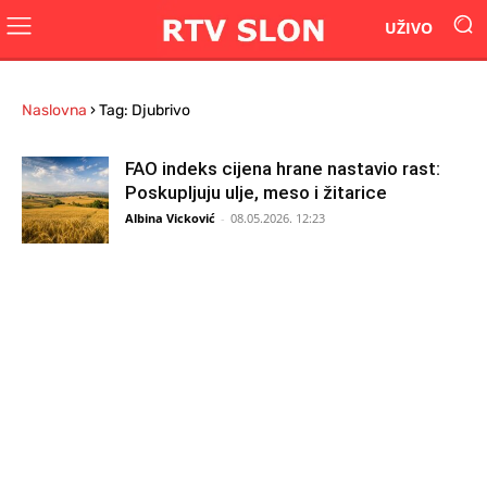
UŽIVO
Naslovna
›
Tag: Djubrivo
FAO indeks cijena hrane nastavio rast:
Poskupljuju ulje, meso i žitarice
Albina Vicković
-
08.05.2026. 12:23