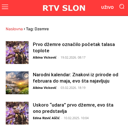
UŽIVO
Naslovna
›
Tag: Dzemre
Prvo džemre označilo početak talasa
toplote
Albina Vicković
-
19.02.2026. 08:17
Narodni kalendar: Znakovi iz prirode od
februara do maja, evo šta najavljuju
Albina Vicković
-
03.02.2026. 18:19
Uskoro “udara” prvo džemre, evo šta
ono predstavlja
Edina Rizvić Aščić
-
10.02.2025. 10:04