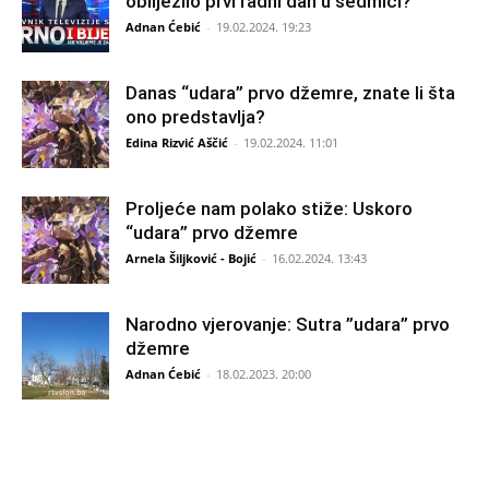
obilježilo prvi radni dan u sedmici?
Adnan Ćebić
-
19.02.2024. 19:23
Danas “udara” prvo džemre, znate li šta
ono predstavlja?
Edina Rizvić Aščić
-
19.02.2024. 11:01
Proljeće nam polako stiže: Uskoro
“udara” prvo džemre
Arnela Šiljković - Bojić
-
16.02.2024. 13:43
Narodno vjerovanje: Sutra ”udara” prvo
džemre
Adnan Ćebić
-
18.02.2023. 20:00