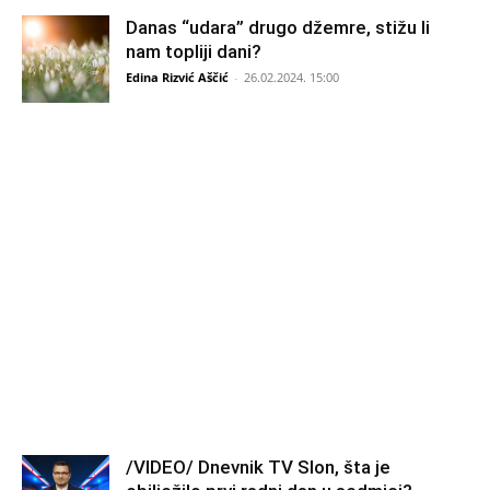
Danas “udara” drugo džemre, stižu li
nam topliji dani?
Edina Rizvić Aščić
-
26.02.2024. 15:00
/VIDEO/ Dnevnik TV Slon, šta je