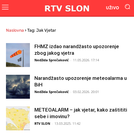
UŽIVO
Naslovna
›
Tag: Jak Vjetar
FHMZ izdao narandžasto upozorenje
zbog jakog vjetra
Nedžida Sprečaković
-
11.05.2026. 17:14
Narandžasto upozorenje meteoalarma u
BiH
Nedžida Sprečaković
-
03.02.2026. 20:01
METEOALARM – jak vjetar, kako zaštititi
sebe i imovinu?
RTV SLON
-
13.03.2025. 11:42