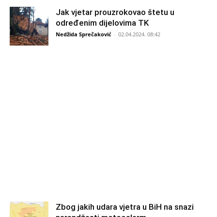
Jak vjetar prouzrokovao štetu u
određenim dijelovima TK
Nedžida Sprečaković
-
02.04.2024. 08:42
Zbog jakih udara vjetra u BiH na snazi