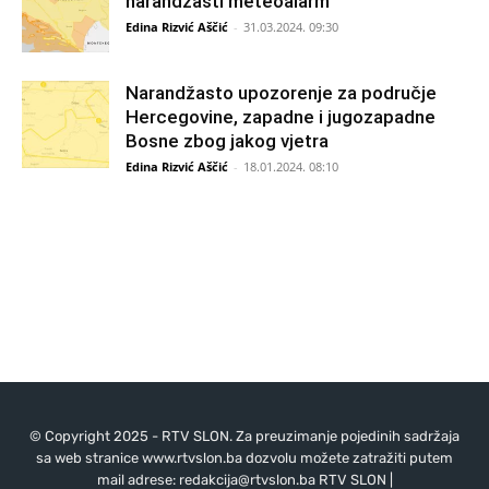
narandžasti meteoalarm
Edina Rizvić Aščić
-
31.03.2024. 09:30
Narandžasto upozorenje za područje
Hercegovine, zapadne i jugozapadne
Bosne zbog jakog vjetra
Edina Rizvić Aščić
-
18.01.2024. 08:10
© Copyright 2025 - RTV SLON. Za preuzimanje pojedinih sadržaja
sa web stranice www.rtvslon.ba dozvolu možete zatražiti putem
mail adrese:
redakcija@rtvslon.ba
RTV SLON |