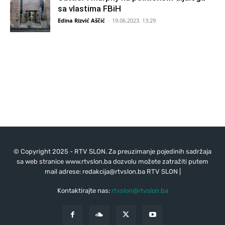
sa vlastima FBiH
Edina Rizvić Aščić
-
19.06.2023. 13:29
© Copyright 2025 - RTV SLON. Za preuzimanje pojedinih sadržaja
sa web stranice www.rtvslon.ba dozvolu možete zatražiti putem
mail adrese:
redakcija@rtvslon.ba
RTV SLON |
Kontaktirajte nas:
rtvslon@rtvslon.ba