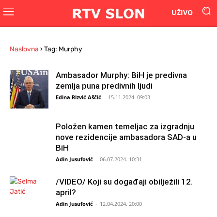
UŽIVO
Naslovna
›
Tag: Murphy
Ambasador Murphy: BiH je predivna
zemlja puna predivnih ljudi
Edina Rizvić Aščić
-
15.11.2024. 09:03
Položen kamen temeljac za izgradnju
nove rezidencije ambasadora SAD-a u
BiH
Adin Jusufović
-
06.07.2024. 10:31
/VIDEO/ Koji su događaji obilježili 12.
april?
Adin Jusufović
-
12.04.2024. 20:00