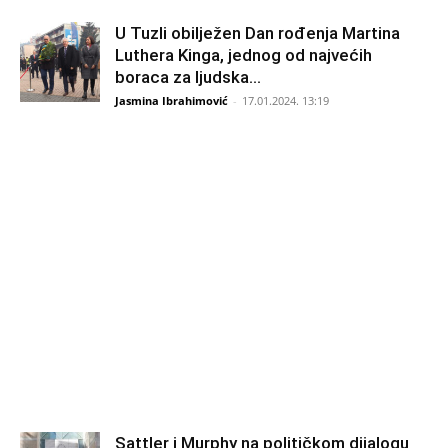
U Tuzli obilježen Dan rođenja Martina
Luthera Kinga, jednog od najvećih
boraca za ljudska...
Jasmina Ibrahimović
-
17.01.2024. 13:19
Sattler i Murphy na političkom dijalogu