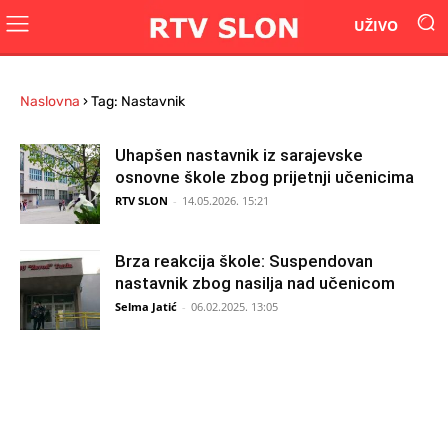
UŽIVO
Naslovna
›
Tag: Nastavnik
Uhapšen nastavnik iz sarajevske
osnovne škole zbog prijetnji učenicima
RTV SLON
-
14.05.2026. 15:21
Brza reakcija škole: Suspendovan
nastavnik zbog nasilja nad učenicom
Selma Jatić
-
06.02.2025. 13:05