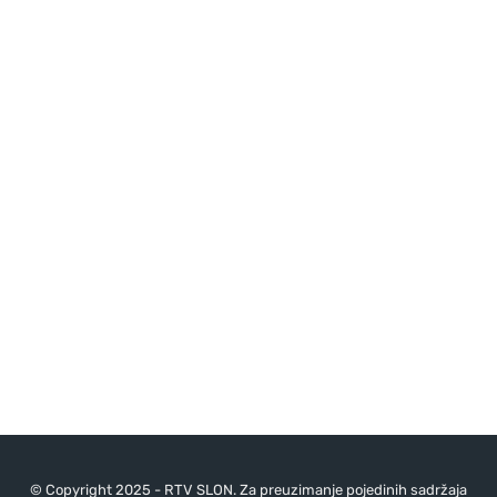
© Copyright 2025 - RTV SLON. Za preuzimanje pojedinih sadržaja