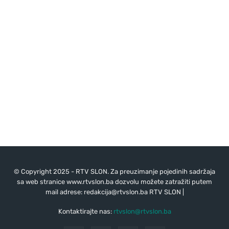
© Copyright 2025 - RTV SLON. Za preuzimanje pojedinih sadržaja
sa web stranice www.rtvslon.ba dozvolu možete zatražiti putem
mail adrese:
redakcija@rtvslon.ba
RTV SLON |
Kontaktirajte nas:
rtvslon@rtvslon.ba