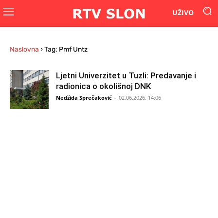
UŽIVO
Naslovna
›
Tag: Pmf Untz
Ljetni Univerzitet u Tuzli: Predavanje i
radionica o okolišnoj DNK
Nedžida Sprečaković
-
02.06.2026. 14:06