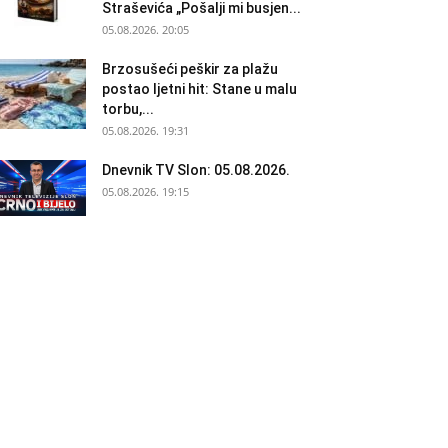
Straševića „Pošalji mi busjen...
05.08.2026. 20:05
Brzosušeći peškir za plažu
postao ljetni hit: Stane u malu
torbu,...
05.08.2026. 19:31
Dnevnik TV Slon: 05.08.2026.
05.08.2026. 19:15