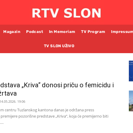
Magazin
Podcast
In Memoriam
TV Program
Impressu
TV SLON UŽIVO
dstava „Kriva“ donosi priču o femicidu i
žrtava
14.05.2026. 19:06
 centru Tuzlanskog kantona danas je održana press
remijere pozorišne predstave „Kriva“, koja će premijerno biti
...