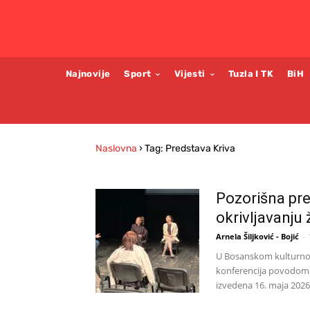
Najnovije
Sport
Vijesti
Tuzla I TK
BiH
Naslovna
›
Tag: Predstava Kriva
Pozorišna pre
okrivljavanju 
Arnela Šiljković - Bojić
-
U Bosanskom kulturnom
konferencija povodom p
izvedena 16. maja 2026.