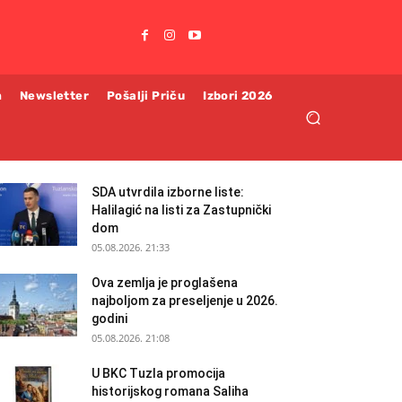
m
Newsletter
Pošalji Priču
Izbori 2026
SDA utvrdila izborne liste:
Halilagić na listi za Zastupnički
dom
05.08.2026. 21:33
Ova zemlja je proglašena
najboljom za preseljenje u 2026.
godini
05.08.2026. 21:08
U BKC Tuzla promocija
historijskog romana Saliha