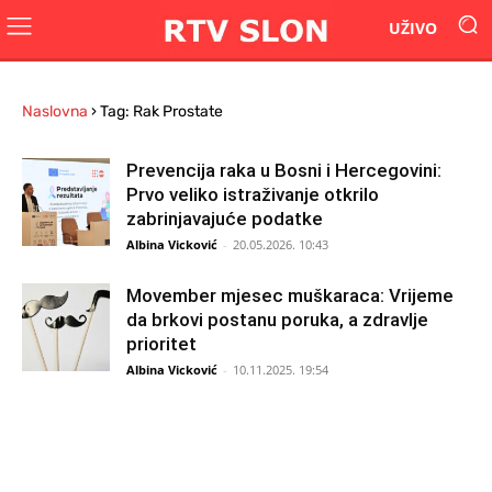
UŽIVO
Naslovna
›
Tag: Rak Prostate
Prevencija raka u Bosni i Hercegovini:
Prvo veliko istraživanje otkrilo
zabrinjavajuće podatke
Albina Vicković
-
20.05.2026. 10:43
Movember mjesec muškaraca: Vrijeme
da brkovi postanu poruka, a zdravlje
prioritet
Albina Vicković
-
10.11.2025. 19:54