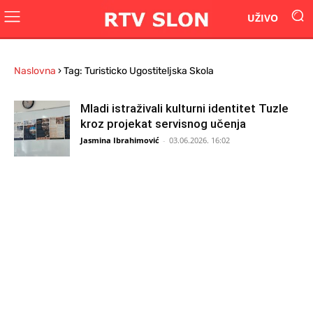
UŽIVO
Naslovna
›
Tag: Turisticko Ugostiteljska Skola
Mladi istraživali kulturni identitet Tuzle
kroz projekat servisnog učenja
Jasmina Ibrahimović
-
03.06.2026. 16:02