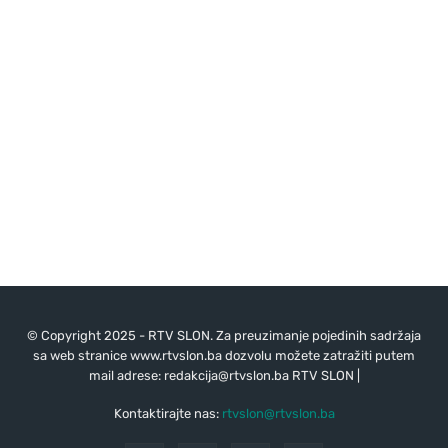
© Copyright 2025 - RTV SLON. Za preuzimanje pojedinih sadržaja
sa web stranice www.rtvslon.ba dozvolu možete zatražiti putem
mail adrese:
redakcija@rtvslon.ba
RTV SLON |
Kontaktirajte nas:
rtvslon@rtvslon.ba