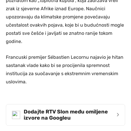
poznatom kao „toplotna kupola“, koja zadržava vreli
zrak iz sjeverne Afrike iznad Europe. Naučnici
upozoravaju da klimatske promjene povećavaju
učestalost ovakvih pojava, koje bi u budućnosti mogle
postati sve češće i javljati se znatno ranije tokom
godine.
Francuski premijer Sébastien Lecornu najavio je hitan
sastanak vlade kako bi se procijenila spremnost
institucija za suočavanje s ekstremnim vremenskim
uslovima.
Dodajte RTV Slon među omiljene
›
izvore na Googleu