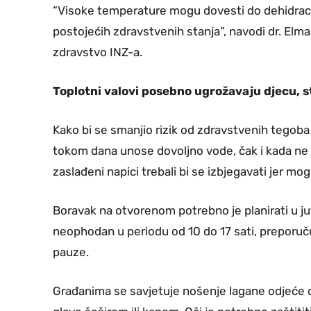
“Visoke temperature mogu dovesti do dehidracij
postojećih zdravstvenih stanja”, navodi dr. Elm
zdravstvo INZ-a.
Toplotni valovi posebno ugrožavaju djecu, s
Kako bi se smanjio rizik od zdravstvenih tegob
tokom dana unose dovoljno vode, čak i kada ne o
zaslađeni napici trebali bi se izbjegavati jer mog
Boravak na otvorenom potrebno je planirati u juta
neophodan u periodu od 10 do 17 sati, preporuču
pauze.
Građanima se savjetuje nošenje lagane odjeće od p