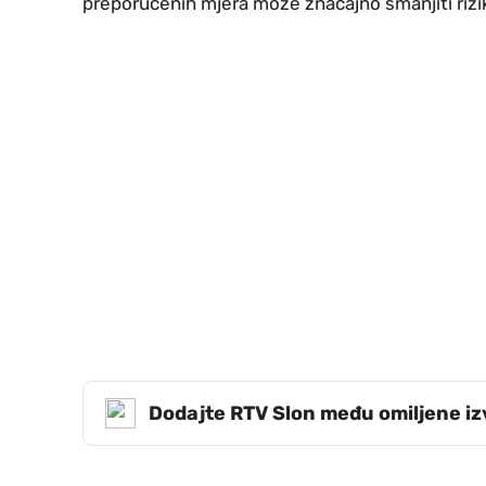
preporučenih mjera može značajno smanjiti rizik
Dodajte RTV Slon među omiljene i