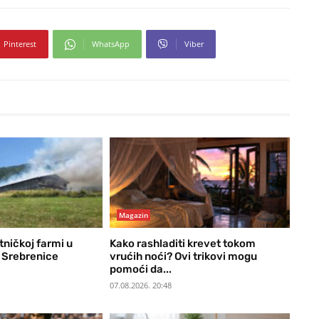
Pinterest
WhatsApp
Viber
Magazin
tničkoj farmi u
Kako rashladiti krevet tokom
 Srebrenice
vrućih noći? Ovi trikovi mogu
pomoći da...
07.08.2026. 20:48