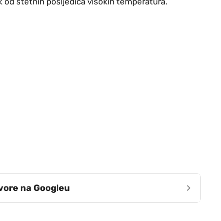
 od štetnih posljedica visokih temperatura.
›
zvore na Googleu