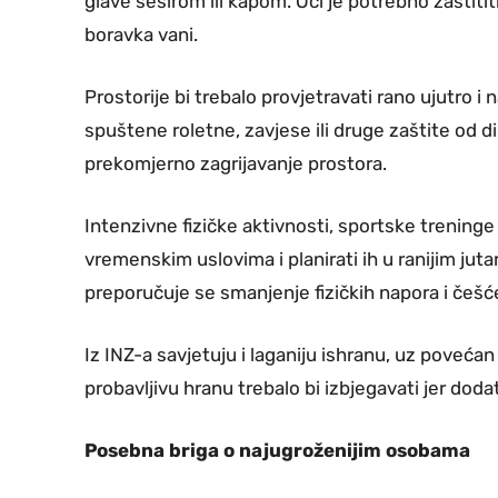
glave šeširom ili kapom. Oči je potrebno zašti
boravka vani.
Prostorije bi trebalo provjetravati rano ujutro i
spuštene roletne, zavjese ili druge zaštite od d
prekomjerno zagrijavanje prostora.
Intenzivne fizičke aktivnosti, sportske treninge
vremenskim uslovima i planirati ih u ranijim juta
preporučuje se smanjenje fizičkih napora i češć
Iz INZ-a savjetuju i laganiju ishranu, uz poveća
probavljivu hranu trebalo bi izbjegavati jer do
Posebna briga o najugroženijim osobama