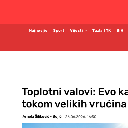
Najnovije
Sport
Vijesti
Tuzla I TK
BiH
Toplotni valovi: Evo ka
tokom velikih vrućina
Arnela Šiljković - Bojić
26.06.2026. 16:50