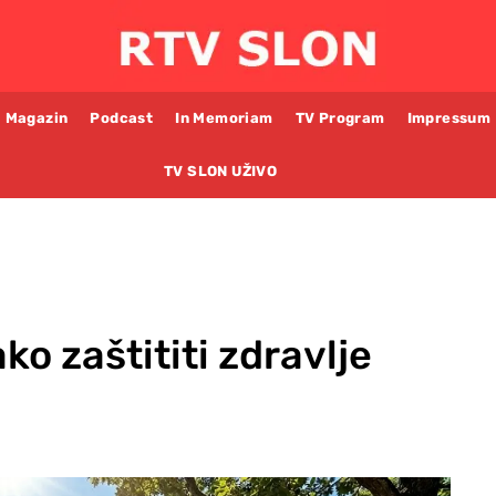
Magazin
Podcast
In Memoriam
TV Program
Impressum
TV SLON UŽIVO
ko zaštititi zdravlje