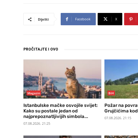
Facebook
X
Dijeliti
PROČITAJTE I OVO
Magazin
BiH
Istanbulske mačke osvojile svijet:
Požar na povra
Kako su postale jedan od
Grujčićima kod
najprepoznatljivijih simbola...
07.08.2026. 21:15
07.08.2026. 21:25