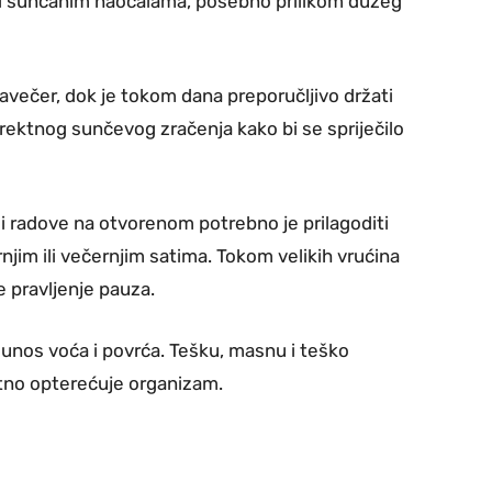
titi sunčanim naočalama, posebno prilikom dužeg
 navečer, dok je tokom dana preporučljivo držati
irektnog sunčevog zračenja kako bi se spriječilo
 i radove na otvorenom potrebno je prilagoditi
rnjim ili večernjim satima. Tokom velikih vrućina
e pravljenje pauza.
n unos voća i povrća. Tešku, masnu i teško
datno opterećuje organizam.