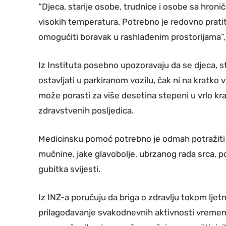
“Djeca, starije osobe, trudnice i osobe sa hron
visokih temperatura. Potrebno je redovno pratiti
omogućiti boravak u rashlađenim prostorijama”,
Iz Instituta posebno upozoravaju da se djeca, st
ostavljati u parkiranom vozilu, čak ni na kratko
može porasti za više desetina stepeni u vrlo kr
zdravstvenih posljedica.
Medicinsku pomoć potrebno je odmah potražiti u 
mučnine, jake glavobolje, ubrzanog rada srca, p
gubitka svijesti.
Iz INZ-a poručuju da briga o zdravlju tokom lj
prilagođavanje svakodnevnih aktivnosti vremen