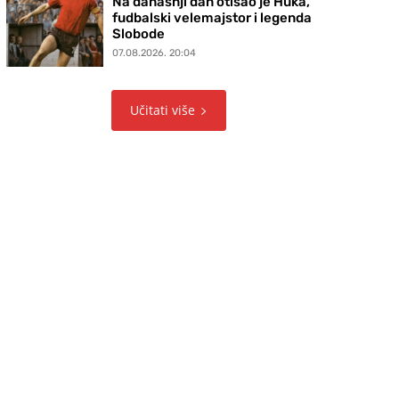
Na današnji dan otišao je Huka,
fudbalski velemajstor i legenda
Slobode
07.08.2026. 20:04
Učitati više