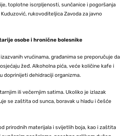
e, toplotne iscrpljenosti, sunčanice i pogoršanja
a Kuduzović, rukovoditeljica Zavoda za javno
tarije osobe i hronične bolesnike
a izazvanih vrućinama, građanima se preporučuje da
sjećaju žeđ. Alkoholna pića, veće količine kafe i
u doprinijeti dehidraciji organizma.
rnjim ili večernjim satima. Ukoliko je izlazak
je se zaštita od sunca, boravak u hladu i češće
rirodnih materijala i svijetlih boja, kao i zaštita