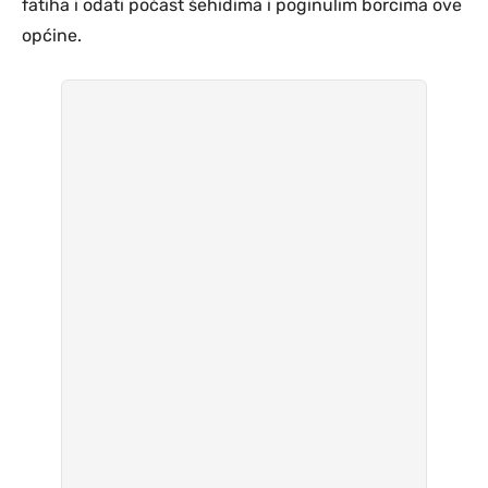
fatiha i odati počast šehidima i poginulim borcima ove
općine.