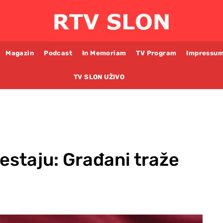
Magazin
Podcast
In Memoriam
TV Program
Impressu
TV SLON UŽIVO
restaju: Građani traže