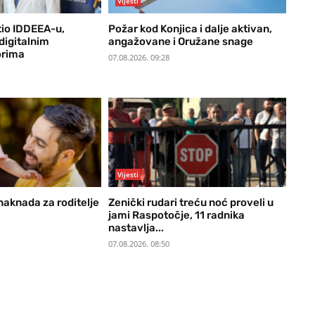
Vijesti
tio IDDEEA-u,
Požar kod Konjica i dalje aktivan,
digitalnim
angažovane i Oružane snage
orima
07.08.2026. 09:28
Vijesti
naknada za roditelje
Zenički rudari treću noć proveli u
jami Raspotočje, 11 radnika
nastavlja...
07.08.2026. 08:50