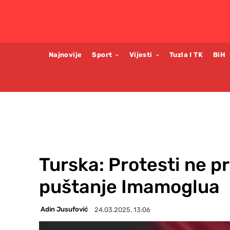
Najnovije
Sport
Vijesti
Tuzla I TK
BiH
Turska: Protesti ne p
puštanje Imamoglua
Adin Jusufović
24.03.2025. 13:06