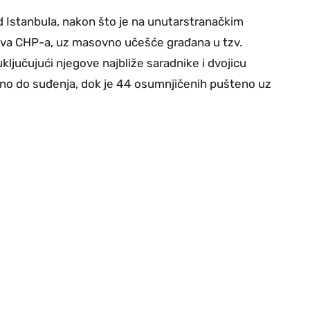
d Istanbula, nakon što je na unutarstranačkim
nova CHP-a, uz masovno učešće građana u tzv.
ključujući njegove najbliže saradnike i dvojicu
reno do suđenja, dok je 44 osumnjičenih pušteno uz