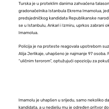
Turska je u proteklim danima zahvaćena talasom 
gradonačelnika Istanbula Ekrema Imamolua, jed
predsjedničkog kandidata Republikanske narodn
se u Istanbulu, Ankari i Izmiru, uprkos zabrani o
Imamolua.
Policija je na proteste reagovala upotrebom suz
Alija Jerlikaje, uhapšeno je najmanje 97 osoba.
“uličnim terorom”, optužujući opoziciju za pokuš
Imamolu je uhapšen u srijedu, samo nekoliko da
kandidata, a u nedjelju mu je određen pritvor do