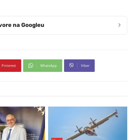
›
zvore na Googleu
Pinterest
WhatsApp
Viber