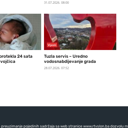
31.07.2026. 08:00
Vijesti
 protekla 24 sata
Tuzla servis – Uredno
evojčica
vodosnabdijevanje grada
28.07.2026. 07:52
preuzimanje pojedinih sadržaja sa web stranice www.rtvslon.ba dozvolu mo