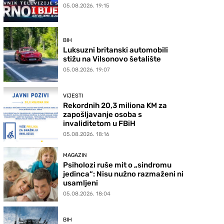
05.08.2026. 19:15
BIH
Luksuzni britanski automobili
stižu na Vilsonovo šetalište
05.08.2026. 19:07
VIJESTI
Rekordnih 20,3 miliona KM za
zapošljavanje osoba s
invaliditetom u FBiH
05.08.2026. 18:16
MAGAZIN
Psiholozi ruše mit o „sindromu
jedinca“: Nisu nužno razmaženi ni
usamljeni
05.08.2026. 18:04
BIH