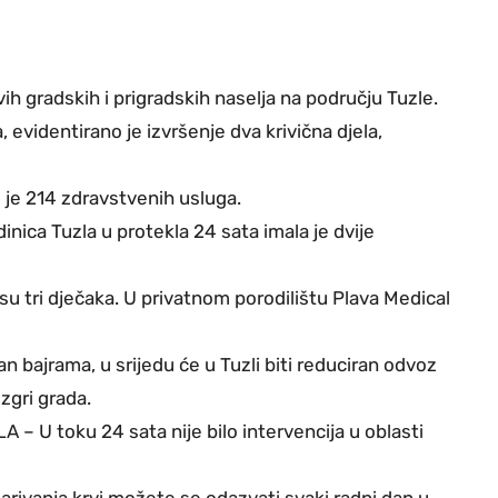
 gradskih i prigradskih naselja na području Tuzle.
 evidentirano je izvršenje dva krivična djela,
je 214 zdravstvenih usluga.
ica Tuzla u protekla 24 sata imala je dvije
u tri dječaka. U privatnom porodilištu Plava Medical
bajrama, u srijedu će u Tuzli biti reduciran odvoz
zgri grada.
 U toku 24 sata nije bilo intervencija u oblasti
ivanja krvi možete se odazvati svaki radni dan u