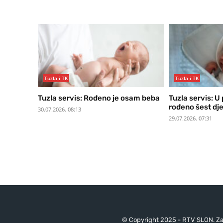
Tuzla i TK
Tuzla i TK
Tuzla servis: Rođeno je osam beba
Tuzla servis: U
rođeno šest dj
30.07.2026. 08:13
29.07.2026. 07:31
© Copyright 2025 - RTV SLON. Za 