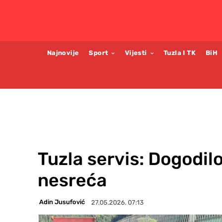
Najnovije
Sport
Vijesti
Tuzla I TK
BiH
Tuzla servis: Dogodil
nesreća
Adin Jusufović
27.05.2026. 07:13