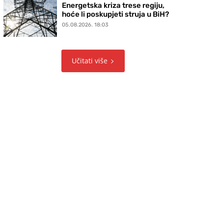
Energetska kriza trese regiju,
hoće li poskupjeti struja u BiH?
05.08.2026. 18:03
Učitati više