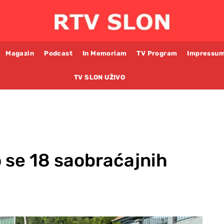
Magazin
Podcast
In Memoriam
TV Program
Impressu
TV SLON UŽIVO
o se 18 saobraćajnih