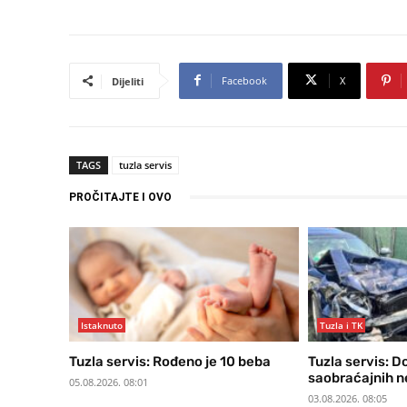
Facebook
X
Dijeliti
TAGS
tuzla servis
PROČITAJTE I OVO
Istaknuto
Tuzla i TK
Tuzla servis: Rođeno je 10 beba
Tuzla servis: D
saobraćajnih 
05.08.2026. 08:01
03.08.2026. 08:05