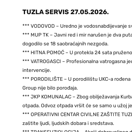
TUZLA SERVIS 27.05.2026.
*** VODOVOD – Uredno je vodosnabdijevanje svih
*** MUP TK – Javni red i mir narušen je dva puta,
dogodilo se 18 saobraćajnih nezgoda.
*** HITNA POMOĆ – U protekla 24 sata pruženo 
*** VATROGASCI – Profesionalna vatrogasna jedin
intervencije.
*** PORODILIŠTE – U porodilištu UKC-a rođena s
Group nije bilo porođaja.
*** JKP KOMUNALAC – Zbog obilježavanja Kurban 
otpada. Odvoz otpada vršit će se samo u užoj je
*** OPERATIVNI CENTAR CIVILNE ZAŠTITE TUZLA –
zaštite ljudi, ljudskih dobara i sredstava.
*** TRANSFUZIOLOGIJA – Akciji dobrovoljnog dar