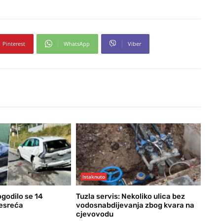
Pinterest
WhatsApp
Viber
Istaknuto
ogodilo se 14
Tuzla servis: Nekoliko ulica bez
nesreća
vodosnabdijevanja zbog kvara na
cjevovodu