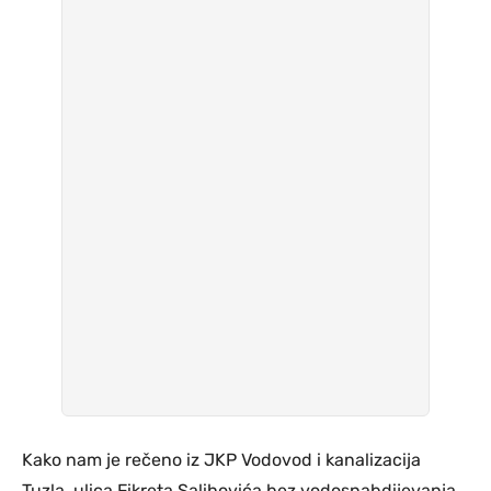
Kako nam je rečeno iz JKP Vodovod i kanalizacija
Tuzla, ulica Fikreta Salihovića bez vodosnabdijevanja