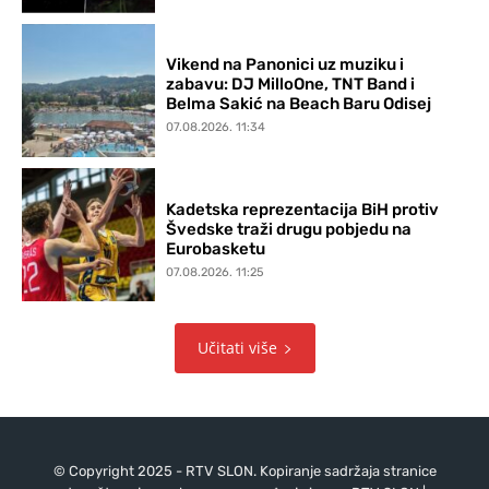
Vikend na Panonici uz muziku i
zabavu: DJ MilloOne, TNT Band i
Belma Sakić na Beach Baru Odisej
07.08.2026. 11:34
Kadetska reprezentacija BiH protiv
Švedske traži drugu pobjedu na
Eurobasketu
07.08.2026. 11:25
Učitati više
© Copyright 2025 - RTV SLON. Kopiranje sadržaja stranice