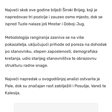
Najveći skok ove godine bilježi Široki Brijeg, koji je
napredovao tri pozicije i zauzeo osmo mjesto, dok se
ispred Tuzle nalaze još Mostar i Doboj-Jug.
Metodologija rangiranja zasniva se na više
pokazatelja, uključujući prihode od poreza na dohodak
po stanovniku, stepen zaposlenosti, demografska
kretanja, udio starijeg stanovništva te obrazovnu
strukturu radne snage.
Najveći napredak u ovogodišnjoj analizi ostvarila je
Pale, dok su značajan rast zabilježili i Posušje, Vareš te
Kalesija.