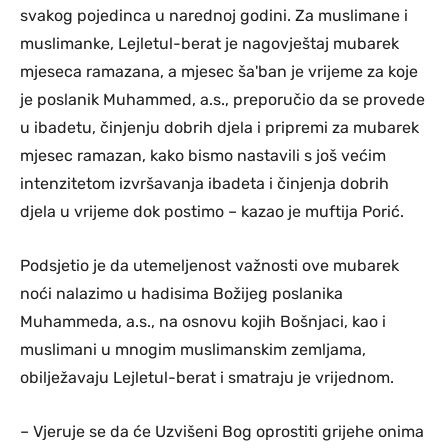
svakog pojedinca u narednoj godini. Za muslimane i
muslimanke, Lejletul-berat je nagovještaj mubarek
mjeseca ramazana, a mjesec ša'ban je vrijeme za koje
je poslanik Muhammed, a.s., preporučio da se provede
u ibadetu, činjenju dobrih djela i pripremi za mubarek
mjesec ramazan, kako bismo nastavili s još većim
intenzitetom izvršavanja ibadeta i činjenja dobrih
djela u vrijeme dok postimo – kazao je muftija Porić.
Podsjetio je da utemeljenost važnosti ove mubarek
noći nalazimo u hadisima Božijeg poslanika
Muhammeda, a.s., na osnovu kojih Bošnjaci, kao i
muslimani u mnogim muslimanskim zemljama,
obilježavaju Lejletul-berat i smatraju je vrijednom.
– Vjeruje se da će Uzvišeni Bog oprostiti grijehe onima