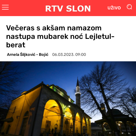
UŽIVO
Večeras s akšam namazom
nastupa mubarek noć Lejletul-
berat
Arnela Šiljković - Bojić
06.03.2023. 09:00