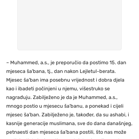
– Muhammed, a.s., je preporučio da postimo 15. dan
mjeseca ša'bana, tj., dan nakon Lejletul-berata.
Mjesec ša'ban ima posebnu vrijednost i dobra djela
kao i ibadeti počinjeni u njemu, višestruko se
nagrađuju. Zabilježeno je da je Muhammed, a.s.,
mnogo postio u mjesecu ša'banu, a ponekad i cijeli
mjesec ša'ban. Zabilježeno je, također, da su ashabi, i
kasnije generacije muslimana, sve do dana današnjeg,
petnaesti dan mjeseca ša'bana postili, što nas može