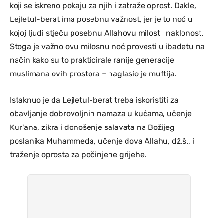
koji se iskreno pokaju za njih i zatraže oprost. Dakle,
Lejletul-berat ima posebnu važnost, jer je to noć u
kojoj ljudi stječu posebnu Allahovu milost i naklonost.
Stoga je važno ovu milosnu noć provesti u ibadetu na
način kako su to prakticirale ranije generacije
muslimana ovih prostora – naglasio je muftija.
Istaknuo je da Lejletul-berat treba iskoristiti za
obavljanje dobrovoljnih namaza u kućama, učenje
Kur'ana, zikra i donošenje salavata na Božijeg
poslanika Muhammeda, učenje dova Allahu, dž.š., i
traženje oprosta za počinjene grijehe.