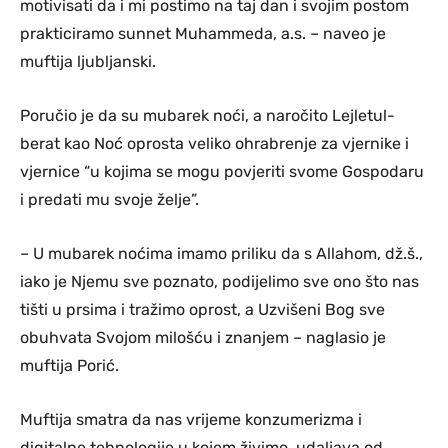
motivisati da i mi postimo na taj dan i svojim postom
prakticiramo sunnet Muhammeda, a.s. – naveo je
muftija ljubljanski.
Poručio je da su mubarek noći, a naročito Lejletul-
berat kao Noć oprosta veliko ohrabrenje za vjernike i
vjernice “u kojima se mogu povjeriti svome Gospodaru
i predati mu svoje želje”.
– U mubarek noćima imamo priliku da s Allahom, dž.š.,
iako je Njemu sve poznato, podijelimo sve ono što nas
tišti u prsima i tražimo oprost, a Uzvišeni Bog sve
obuhvata Svojom milošću i znanjem – naglasio je
muftija Porić.
Muftija smatra da nas vrijeme konzumerizma i
digitalne tehnologije u kojem živimo, udaljava od