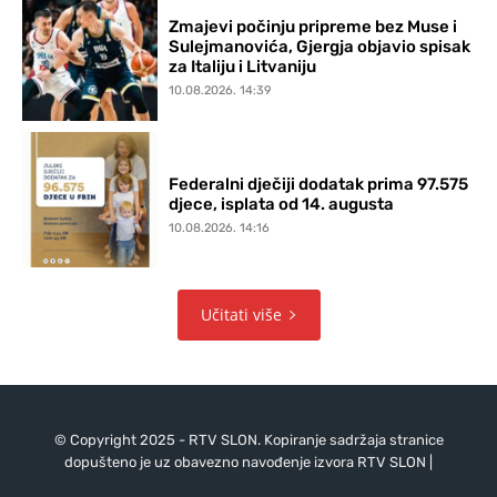
Zmajevi počinju pripreme bez Muse i
Sulejmanovića, Gjergja objavio spisak
za Italiju i Litvaniju
10.08.2026. 14:39
Federalni dječiji dodatak prima 97.575
djece, isplata od 14. augusta
10.08.2026. 14:16
Učitati više
© Copyright 2025 - RTV SLON. Kopiranje sadržaja stranice
dopušteno je uz obavezno navođenje izvora RTV SLON |