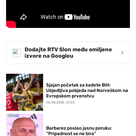
Dodajte RTV Slon među omiljene
›
izvore na Googleu
Sjajan početak za kadete BiH:
Ubjedljiva pobjeda nad Norveškom na
Evropskom prvenstvu
06.08.2026. 21:55
Barbarez poslao jasnu poruku:
“Pripadnost se ne bira”