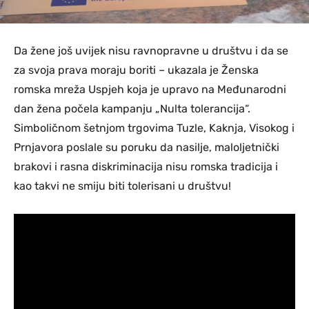
Da žene još uvijek nisu ravnopravne u društvu i da se
za svoja prava moraju boriti – ukazala je Ženska
romska mreža Uspjeh koja je upravo na Međunarodni
dan žena počela kampanju „Nulta tolerancija“.
Simboličnom šetnjom trgovima Tuzle, Kaknja, Visokog i
Prnjavora poslale su poruku da nasilje, maloljetnički
brakovi i rasna diskriminacija nisu romska tradicija i
kao takvi ne smiju biti tolerisani u društvu!