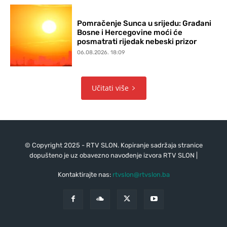
Pomračenje Sunca u srijedu: Građani
Bosne i Hercegovine moći će
posmatrati rijedak nebeski prizor
06.08.2026. 18:09
Učitati više
© Copyright 2025 - RTV SLON. Kopiranje sadržaja stranice
dopušteno je uz obavezno navođenje izvora RTV SLON |
Kontaktirajte nas:
rtvslon@rtvslon.ba