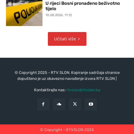
U rijeci Bosni pronađeno beživotno
tijelo
10.08.2026. 11:12
Učitati više
© Copyright 2025 - RTV SLON. Kopiranje sadržaja stranice
dopušteno je uz obavezno navođenje izvora RTV SLON |
Kontaktirajte nas:
rtvslon@rtvslon.ba
© Copyright - RTVSLON 2025