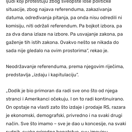
ljudi koji protestuju zbog sveopšte loše političke
situacije, zbog najava referenduma, zakazivanja
datuma, određivanja pitanja, pa onda nisu odredili ni
komisiju, niti održali referendum. Pa bojkot izbora, pa
za dva dana izlaze na izbore. Pa usvajanje zakona, pa
gaženje tih istih zakona. Ovakvo nešto se nikada do
sada nije gledalo na ovim prostorima“, rekao je.
Neodržavanje referenduma, prema njegovim riječima,
predstavlja „izdaju i kapitulaciju“.
„Dodik je bio primoran da radi sve ono što od njega
stranci i Amerikanci očekuju. I on to radi kontinuirano.
On opstaje na vlasti zato što izdaje i prodaje RS, razara
je ekonomski, demografski, privredno i na svaki drugi
način. Sve što imamo – sve je dao u koncesije, na svaki
rudnik, svako prirodno bogatstvo, svu imovinu