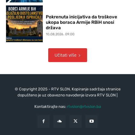
Pokrenuta inicijativa da troškove
ukopa boraca Armije RBiH snosi
država
10.08.2026. 09:00
Učitati više
© Copyright 2025 - RTV SLON. Kopiranje sadržaja stranice
dopušteno je uz obavezno navođenje izvora RTV SLON |
Kontaktirajte nas:
rtvslon@rtvslon.ba