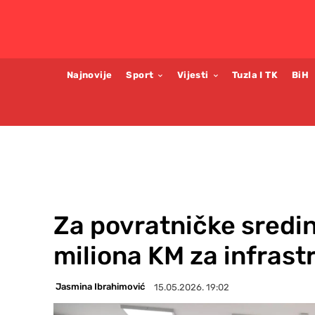
Najnovije
Sport
Vijesti
Tuzla I TK
BiH
Za povratničke sredin
miliona KM za infrast
Jasmina Ibrahimović
15.05.2026. 19:02