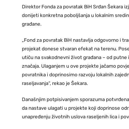
Direktor Fonda za povratak BiH Srđan Šekara izj
donijeti konkretna poboljšanja u lokalnim sredin
građane.
„Fond za povratak BiH nastavlja odgovorno i tra
projekat donese stvaran efekat na terenu. Pos
utiču na svakodnevni život građana – od putne 
značaja. Ulaganjem u ove projekte jačamo pov
povratnika i doprinosimo razvoju lokalnih zajed
raseljavanja“, rekao je Šekara.
Današnjim potpisivanjem sporazuma potvrđena je
da nastave ulagati u projekte koji doprinose odr
unapređenju životnih uslova raseljenih lica i p