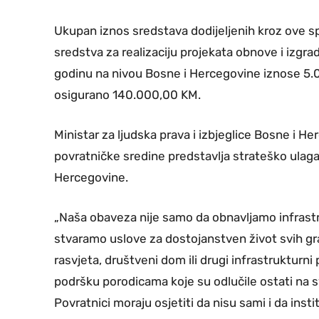
Ukupan iznos sredstava dodijeljenih kroz ove 
sredstva za realizaciju projekata obnove i izgra
godinu na nivou Bosne i Hercegovine iznose 5.09
osigurano 140.000,00 KM.
Ministar za ljudska prava i izbjeglice Bosne i He
povratničke sredine predstavlja strateško ulagan
Hercegovine.
„Naša obaveza nije samo da obnavljamo infrastr
stvaramo uslove za dostojanstven život svih gra
rasvjeta, društveni dom ili drugi infrastruktur
podršku porodicama koje su odlučile ostati na sv
Povratnici moraju osjetiti da nisu sami i da inst