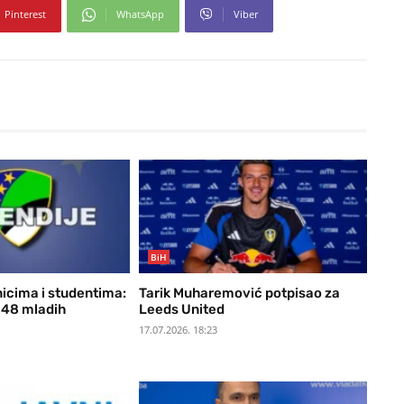
Pinterest
WhatsApp
Viber
BiH
nicima i studentima:
Tarik Muharemović potpisao za
 48 mladih
Leeds United
17.07.2026. 18:23