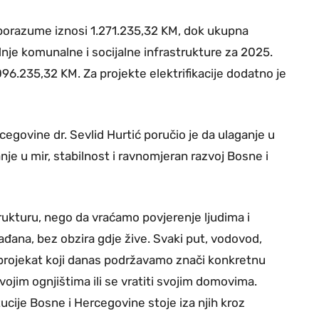
sporazume iznosi 1.271.235,32 KM, dok ukupna
dnje komunalne i socijalne infrastrukture za 2025.
6.235,32 KM. Za projekte elektrifikacije dodatno je
rcegovine dr. Sevlid Hurtić poručio je da ulaganje u
je u mir, stabilnost i ravnomjeran razvoj Bosne i
ukturu, nego da vraćamo povjerenje ljudima i
đana, bez obzira gdje žive. Svaki put, vodovod,
ni projekat koji danas podržavamo znači konkretnu
ojim ognjištima ili se vratiti svojim domovima.
itucije Bosne i Hercegovine stoje iza njih kroz