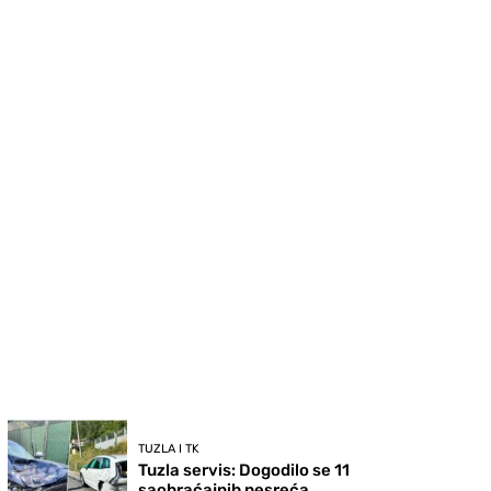
TUZLA I TK
Tuzla servis: Dogodilo se 11
saobraćajnih nesreća