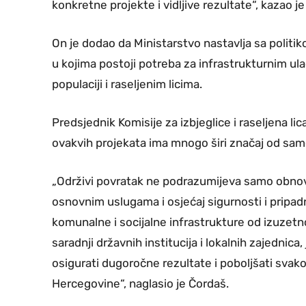
konkretne projekte i vidljive rezultate“, kazao je
On je dodao da Ministarstvo nastavlja sa polit
u kojima postoji potreba za infrastrukturnim ula
populaciji i raseljenim licima.
Predsjednik Komisije za izbjeglice i raseljena lica
ovakvih projekata ima mnogo širi značaj od sam
„Održivi povratak ne podrazumijeva samo obnovlj
osnovnim uslugama i osjećaj sigurnosti i pripadn
komunalne i socijalne infrastrukture od izuzet
saradnji državnih institucija i lokalnih zajedni
osigurati dugoročne rezultate i poboljšati svak
Hercegovine“, naglasio je Čordaš.