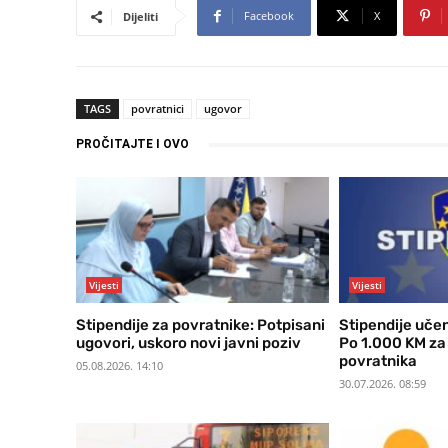
Facebook
X
Dijeliti
TAGS
povratnici
ugovor
PROČITAJTE I OVO
Vijesti
Vijesti
Stipendije za povratnike: Potpisani
Stipendije uče
ugovori, uskoro novi javni poziv
Po 1.000 KM za
povratnika
05.08.2026. 14:10
30.07.2026. 08:59