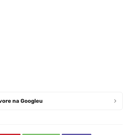
›
zvore na Googleu