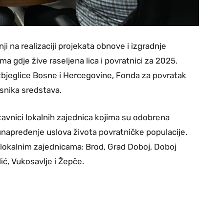
 na realizaciji projekata obnove i izgradnje
a gdje žive raseljena lica i povratnici za 2025.
izbjeglice Bosne i Hercegovine, Fonda za povratak
isnika sredstava.
avnici lokalnih zajednica kojima su odobrena
 unapređenje uslova života povratničke populacije.
 lokalnim zajednicama: Brod, Grad Doboj, Doboj
ić, Vukosavlje i Žepče.