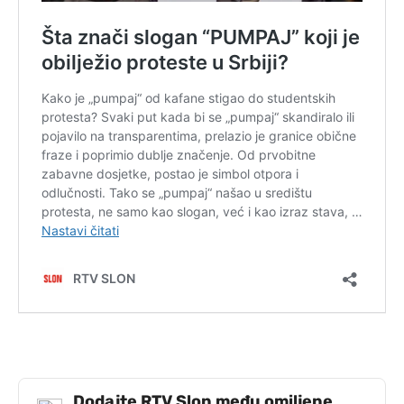
Dodajte RTV Slon među omiljene