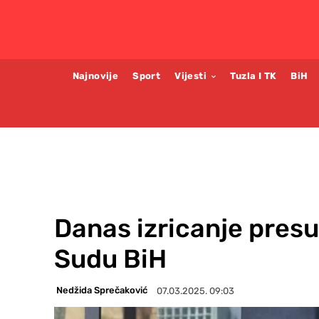
Najnovije
Sport
Vijesti
Tuzla I TK
BiH
Danas izricanje pres
Sudu BiH
Nedžida Sprečaković
07.03.2025. 09:03