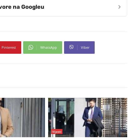
›
zvore na Googleu
Pinterest
WhatsApp
Viber
Vijesti