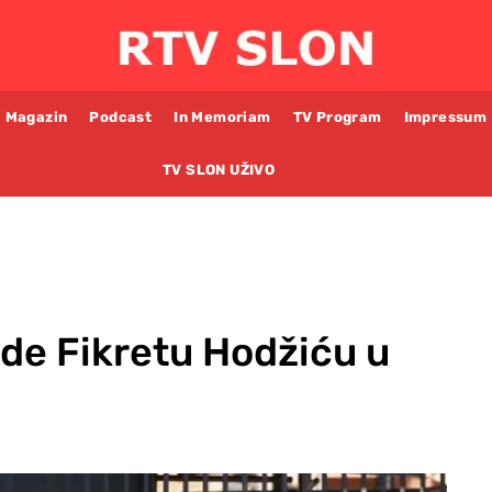
Magazin
Podcast
In Memoriam
TV Program
Impressum
TV SLON UŽIVO
ude Fikretu Hodžiću u