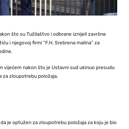
kon što su Tužilaštvo i odbrane iznijeli završne
iću i njegovoj firmi “F.H. Srebrena malina” za
odine.
m vijećem nakon što je Ustavni sud ukinuo presudu
 za zloupotrebu položaja.
o da je optužen za zloupotrebu položaja za koju je bio