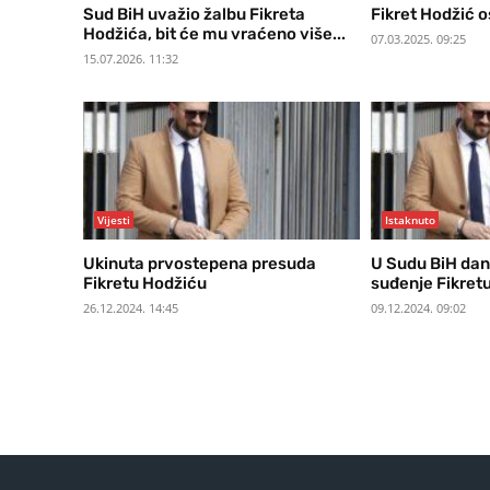
Sud BiH uvažio žalbu Fikreta
Fikret Hodžić 
Hodžića, bit će mu vraćeno više...
07.03.2025. 09:25
15.07.2026. 11:32
Vijesti
Istaknuto
Ukinuta prvostepena presuda
U Sudu BiH dan
Fikretu Hodžiću
suđenje Fikretu
26.12.2024. 14:45
09.12.2024. 09:02