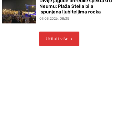
Divlje jagode priredile spektakl u
Neumu: Plaža Stella bila
ispunjena ljubiteljima rocka
09.08.2026. 08:35
Učitati više