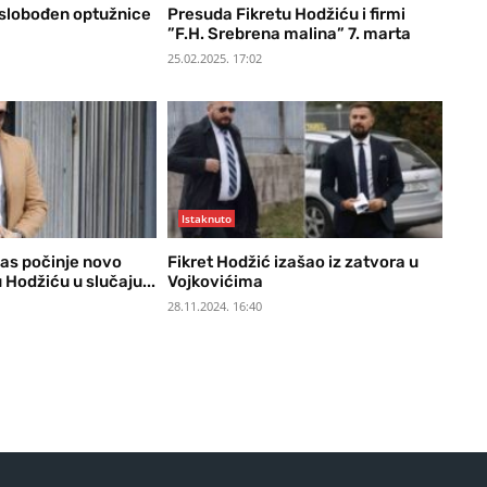
oslobođen optužnice
Presuda Fikretu Hodžiću i firmi
”F.H. Srebrena malina” 7. marta
25.02.2025. 17:02
Istaknuto
as počinje novo
Fikret Hodžić izašao iz zatvora u
 Hodžiću u slučaju...
Vojkovićima
28.11.2024. 16:40