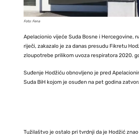
Foto: Fena
Apelacionio vijeće Suda Bosne i Hercegovine, na
riječi, zakazalo je za danas presudu Fikretu Hodž
zloupotrebe prilikom uvoza respiratora 2020. g
Suđenje Hodžiću obnovljeno je pred Apelacioni
Suda BiH kojom je osuđen na pet godina zatvora
Tužilaštvo je ostalo pri tvrdnji da je Hodžić zna