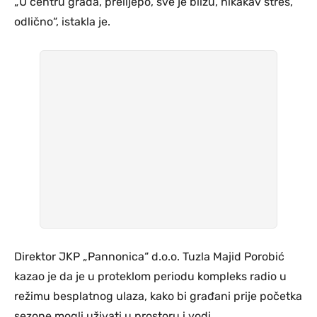
„U centru grada, prelijepo, sve je blizu, nikakav stres,
odlično“, istakla je.
Direktor JKP „Pannonica“ d.o.o. Tuzla Majid Porobić
kazao je da je u proteklom periodu kompleks radio u
režimu besplatnog ulaza, kako bi građani prije početka
sezone mogli uživati u prostoru i vodi.