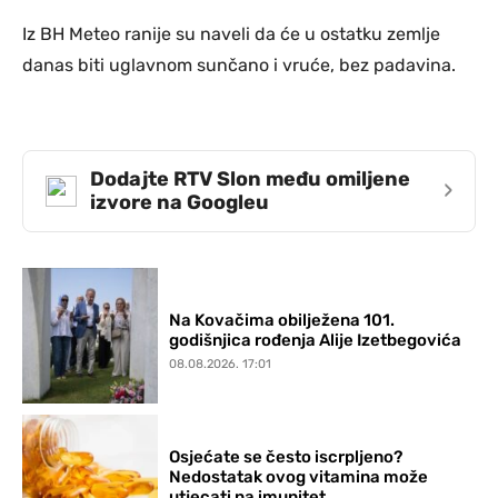
Iz BH Meteo ranije su naveli da će u ostatku zemlje
danas biti uglavnom sunčano i vruće, bez padavina.
Dodajte RTV Slon među omiljene
›
izvore na Googleu
Na Kovačima obilježena 101.
godišnjica rođenja Alije Izetbegovića
08.08.2026. 17:01
Osjećate se često iscrpljeno?
Nedostatak ovog vitamina može
utjecati na imunitet