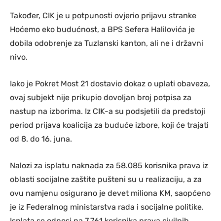
Također, CIK je u potpunosti ovjerio prijavu stranke
Hoćemo eko budućnost, a BPS Sefera Halilovića je
dobila odobrenje za Tuzlanski kanton, ali ne i državni
nivo.
Iako je Pokret Most 21 dostavio dokaz o uplati obaveza,
ovaj subjekt nije prikupio dovoljan broj potpisa za
nastup na izborima. Iz CIK-a su podsjetili da predstoji
period prijava koalicija za buduće izbore, koji će trajati
od 8. do 16. juna.
Nalozi za isplatu naknada za 58.085 korisnika prava iz
oblasti socijalne zaštite pušteni su u realizaciju, a za
ovu namjenu osigurano je devet miliona KM, saopćeno
je iz Federalnog ministarstva rada i socijalne politike.
Isplata se odnosi na 7.761 korisnika prava civilnih