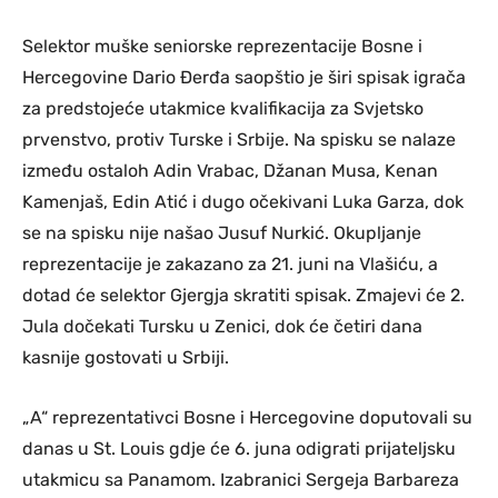
Selektor muške seniorske reprezentacije Bosne i
Hercegovine Dario Đerđa saopštio je širi spisak igrača
za predstojeće utakmice kvalifikacija za Svjetsko
prvenstvo, protiv Turske i Srbije. Na spisku se nalaze
između ostaloh Adin Vrabac, Džanan Musa, Kenan
Kamenjaš, Edin Atić i dugo očekivani Luka Garza, dok
se na spisku nije našao Jusuf Nurkić. Okupljanje
reprezentacije je zakazano za 21. juni na Vlašiću, a
dotad će selektor Gjergja skratiti spisak. Zmajevi će 2.
Jula dočekati Tursku u Zenici, dok će četiri dana
kasnije gostovati u Srbiji.
„A“ reprezentativci Bosne i Hercegovine doputovali su
danas u St. Louis gdje će 6. juna odigrati prijateljsku
utakmicu sa Panamom. Izabranici Sergeja Barbareza