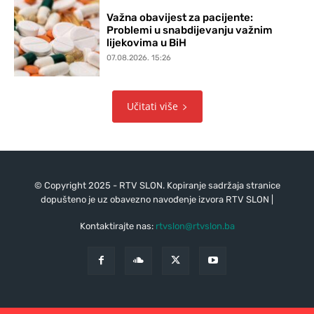
Važna obavijest za pacijente:
Problemi u snabdijevanju važnim
lijekovima u BiH
07.08.2026. 15:26
Učitati više
© Copyright 2025 - RTV SLON. Kopiranje sadržaja stranice
dopušteno je uz obavezno navođenje izvora RTV SLON |
Kontaktirajte nas:
rtvslon@rtvslon.ba