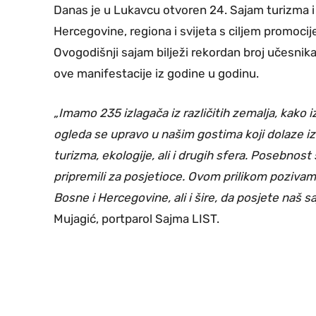
Danas je u Lukavcu otvoren 24. Sajam turizma i e
Hercegovine, regiona i svijeta s ciljem promocije
Ovogodišnji sajam bilježi rekordan broj učesnika
ove manifestacije iz godine u godinu.
„Imamo 235 izlagača iz različitih zemalja, kako i
ogleda se upravo u našim gostima koji dolaze iz b
turizma, ekologije, ali i drugih sfera. Posebno
pripremili za posjetioce. Ovom prilikom poziv
Bosne i Hercegovine, ali i šire, da posjete naš sa
Mujagić, portparol Sajma LIST.