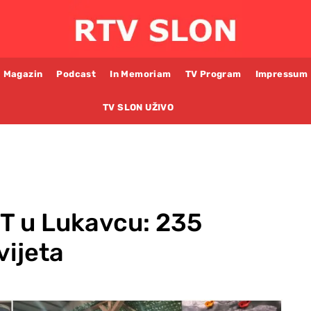
Magazin
Podcast
In Memoriam
TV Program
Impressum
TV SLON UŽIVO
T u Lukavcu: 235
vijeta