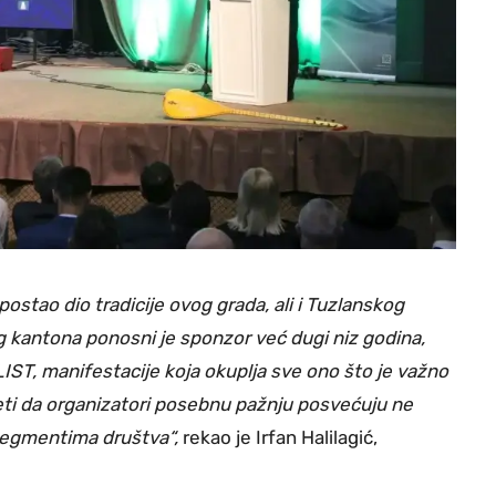
ostao dio tradicije ovog grada, ali i Tuzlanskog
g kantona ponosni je sponzor već dugi niz godina,
ST, manifestacije koja okuplja sve ono što je važno
djeti da organizatori posebnu pažnju posvećuju ne
segmentima društva“,
rekao je Irfan Halilagić,