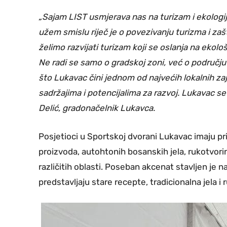
„Sajam LIST usmjerava nas na turizam i ekologij
užem smislu riječ je o povezivanju turizma i zaš
želimo razvijati turizam koji se oslanja na ekolo
Ne radi se samo o gradskoj zoni, već o području
što Lukavac čini jednom od najvećih lokalnih z
sadržajima i potencijalima za razvoj. Lukavac se
Delić, gradonačelnik Lukavca.
Posjetioci u Sportskoj dvorani Lukavac imaju pr
proizvoda, autohtonih bosanskih jela, rukotvorina,
različitih oblasti. Poseban akcenat stavljen je 
predstavljaju stare recepte, tradicionalna jela i