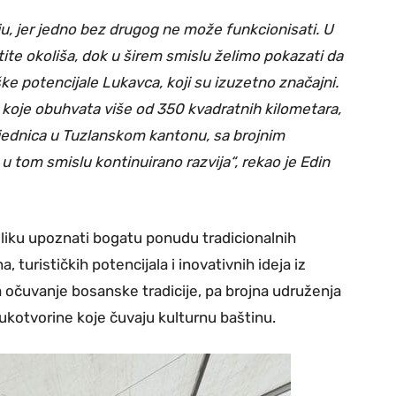
u, jer jedno bez drugog ne može funkcionisati. U
tite okoliša, dok u širem smislu želimo pokazati da
ške potencijale Lukavca, koji su izuzetno značajni.
 koje obuhvata više od 350 kvadratnih kilometara,
ajednica u Tuzlanskom kantonu, sa brojnim
 u tom smislu kontinuirano razvija“, rekao je Edin
iliku upoznati bogatu ponudu tradicionalnih
 turističkih potencijala i inovativnih ideja iz
na očuvanje bosanske tradicije, pa brojna udruženja
 rukotvorine koje čuvaju kulturnu baštinu.