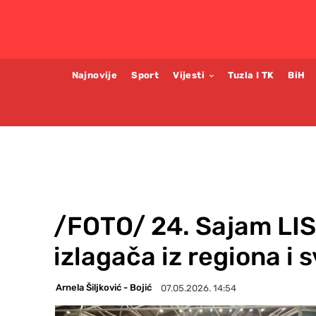
Najnovije
Sport
Vijesti
Tuzla I TK
BiH
/FOTO/ 24. Sajam LIS
izlagača iz regiona i s
Arnela Šiljković - Bojić
07.05.2026. 14:54