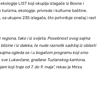
kologije LIST koji okuplja izlagače iz Bosne i
 turizma, ekologije, privrede i kulturne baštine.
, sa ukupno 235 izlagača, što potvrđuje značaj i rast
z regiona, tako i iz svijeta. Posebnost ovog sajma
lizine i iz daleka, te nude raznolik sadržaj iz oblasti
st sajma ogleda se i u bogatom programu koji smo
am sve Lukavčane, građane Tuzlanskog kantona,
jam koji traje od 7. do 9. maja“,
rekao je Mirza