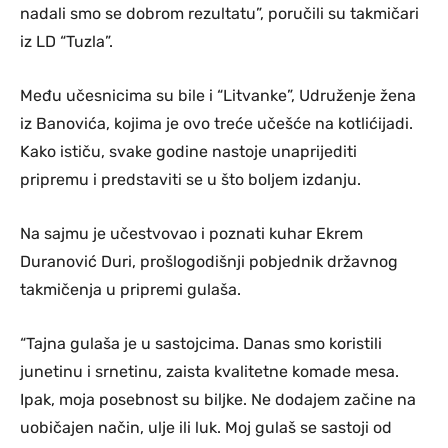
nadali smo se dobrom rezultatu”, poručili su takmičari
iz LD “Tuzla”.
Među učesnicima su bile i “Litvanke”, Udruženje žena
iz Banovića, kojima je ovo treće učešće na kotlićijadi.
Kako ističu, svake godine nastoje unaprijediti
pripremu i predstaviti se u što boljem izdanju.
Na sajmu je učestvovao i poznati kuhar Ekrem
Duranović Duri, prošlogodišnji pobjednik državnog
takmičenja u pripremi gulaša.
“Tajna gulaša je u sastojcima. Danas smo koristili
junetinu i srnetinu, zaista kvalitetne komade mesa.
Ipak, moja posebnost su biljke. Ne dodajem začine na
uobičajen način, ulje ili luk. Moj gulaš se sastoji od