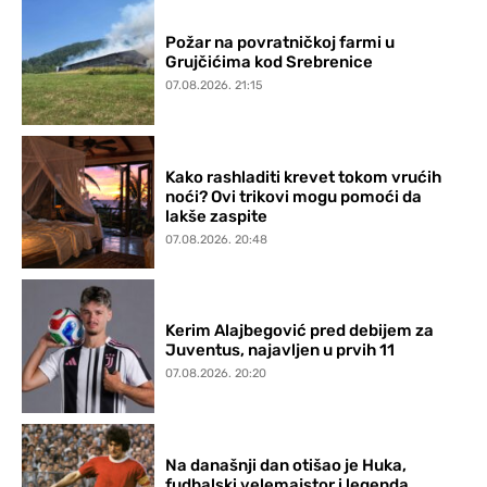
Požar na povratničkoj farmi u
Grujčićima kod Srebrenice
07.08.2026. 21:15
Kako rashladiti krevet tokom vrućih
noći? Ovi trikovi mogu pomoći da
lakše zaspite
07.08.2026. 20:48
Kerim Alajbegović pred debijem za
Juventus, najavljen u prvih 11
07.08.2026. 20:20
Na današnji dan otišao je Huka,
fudbalski velemajstor i legenda