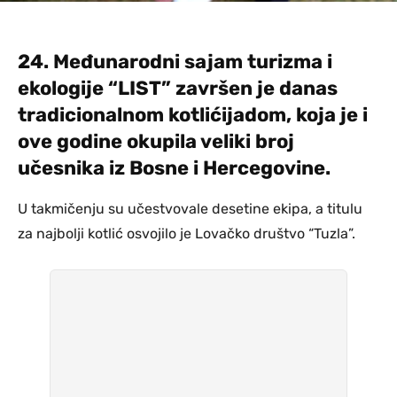
24. Međunarodni sajam turizma i
ekologije “LIST” završen je danas
tradicionalnom kotlićijadom, koja je i
ove godine okupila veliki broj
učesnika iz Bosne i Hercegovine.
U takmičenju su učestvovale desetine ekipa, a titulu
za najbolji kotlić osvojilo je Lovačko društvo “Tuzla”.