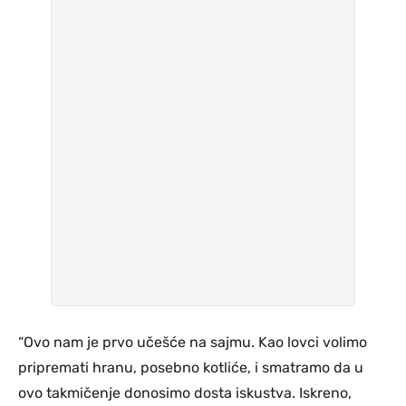
“Ovo nam je prvo učešće na sajmu. Kao lovci volimo
pripremati hranu, posebno kotliće, i smatramo da u
ovo takmičenje donosimo dosta iskustva. Iskreno,