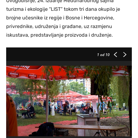
Ovogodišnje, 24. izdanje Međunarodnog sajma
turizma i ekologije “LIST” tokom tri dana okupilo je
brojne učesnike iz regije i Bosne i Hercegovine,
privrednike, udruženja i građane, uz razmjenu
iskustava, predstavljanje proizvoda i druženje.
1
od 10