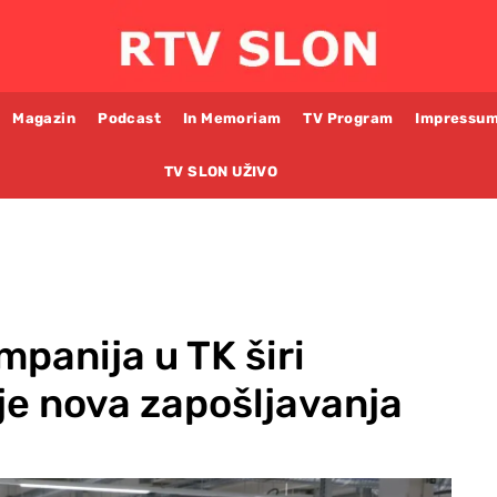
Magazin
Podcast
In Memoriam
TV Program
Impressu
TV SLON UŽIVO
panija u TK širi
uje nova zapošljavanja