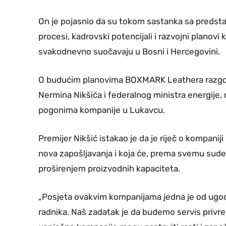
On je pojasnio da su tokom sastanka sa predstav
procesi, kadrovski potencijali i razvojni planovi 
svakodnevno suočavaju u Bosni i Hercegovini.
O budućim planovima BOXMARK Leathera razgova
Nermina Nikšića i federalnog ministra energije,
pogonima kompanije u Lukavcu.
Premijer Nikšić istakao je da je riječ o kompaniji
nova zapošljavanja i koja će, prema svemu sude
proširenjem proizvodnih kapaciteta.
„Posjeta ovakvim kompanijama jedna je od ugodn
radnika. Naš zadatak je da budemo servis priv