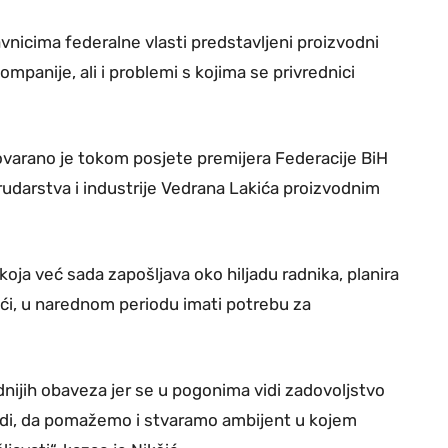
nicima federalne vlasti predstavljeni proizvodni
kompanije, ali i problemi s kojima se privrednici
rano je tokom posjete premijera Federacije BiH
 rudarstva i industrije Vedrana Lakića proizvodnim
 koja već sada zapošljava oko hiljadu radnika, planira
ći, u narednom periodu imati potrebu za
ijih obaveza jer se u pogonima vidi zadovoljstvo
redi, da pomažemo i stvaramo ambijent u kojem