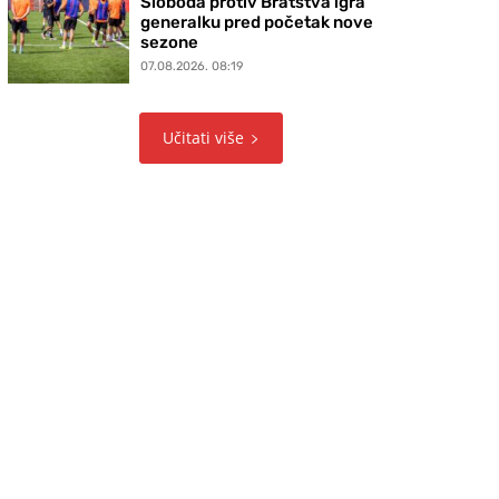
Sloboda protiv Bratstva igra
generalku pred početak nove
sezone
07.08.2026. 08:19
Učitati više