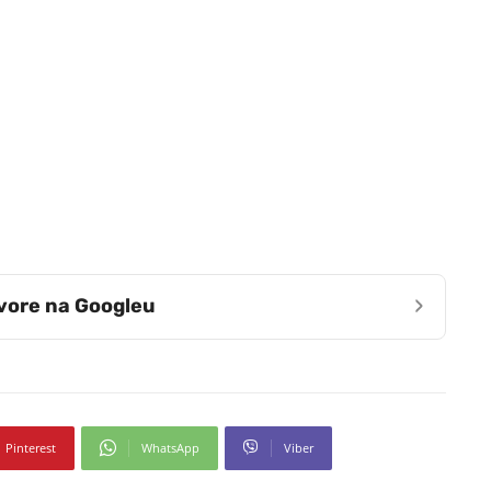
›
zvore na Googleu
Pinterest
WhatsApp
Viber