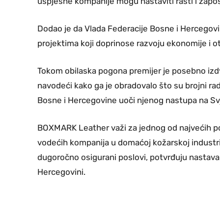
uspješne kompanije mogu nastaviti rasti i zapošlj
Dodao je da Vlada Federacije Bosne i Hercegov
projektima koji doprinose razvoju ekonomije i o
Tokom obilaska pogona premijer je posebno izd
navodeći kako ga je obradovalo što su brojni ra
Bosne i Hercegovine uoči njenog nastupa na S
BOXMARK Leather važi za jednog od najvećih p
vodećih kompanija u domaćoj kožarskoj industrij
dugoročno osigurani poslovi, potvrđuju nastavak
Hercegovini.