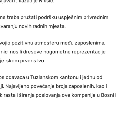
avati“, kazao je Nikšić.
ine treba pružati podršku uspješnim privrednim
tvaranju novih radnih mjesta.
vojio pozitivnu atmosferu među zaposlenima,
dnici nosili dresove nogometne reprezentacije
vjetskom prvenstvu.
oslodavaca u Tuzlanskom kantonu i jednu od
i. Najavljeno povećanje broja zaposlenih, kao i
 rasta i širenja poslovanja ove kompanije u Bosni i