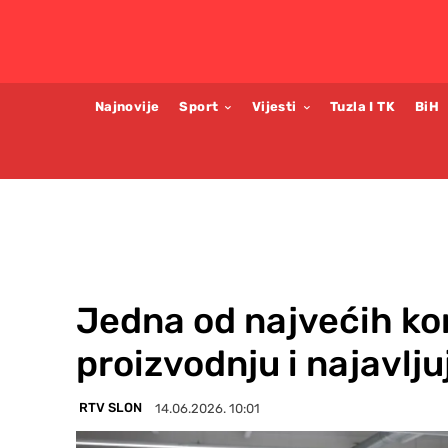
Najnovije
Sport
Vijesti
Tuzla I TK
BiH
Jedna od najvećih kom
proizvodnju i najavlj
RTV SLON
14.06.2026. 10:01