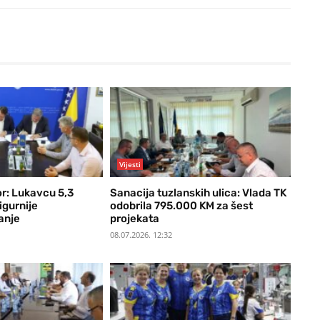
Vijesti
r: Lukavcu 5,3
Sanacija tuzlanskih ulica: Vlada TK
igurnije
odobrila 795.000 KM za šest
anje
projekata
08.07.2026. 12:32