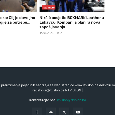
Istaknuto
eka: Cilj je dovoljno
Nikšić posjetio BOXMARK Leather u
gije za potrebe...
Lukavcu: Kompanija planira nova
zapošljavanja
15.06.2026. 11:52
preuzimanje pojedinih sadržaja sa web stranice www.rtvslon.ba dozvolu mo
redakcija@rtvslon.ba
RTV SLON |
Kontaktirajte nas:
rtvslon@rtvslon.ba