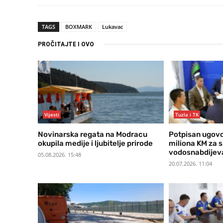
TAGS
BOXMARK
Lukavac
PROČITAJTE I OVO
Vijesti
Tuzla i TK
Novinarska regata na Modracu
Potpisan ugovo
okupila medije i ljubitelje prirode
miliona KM za s
vodosnabdijev
05.08.2026. 15:48
20.07.2026. 11:04