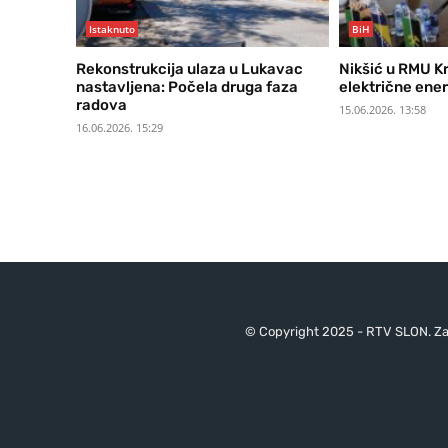
Istaknuto
BiH
Rekonstrukcija ulaza u Lukavac
Nikšić u RMU Kr
nastavljena: Počela druga faza
električne ener
radova
15.06.2026. 13:58
16.06.2026. 15:29
© Copyright 2025 - RTV SLON. Za 