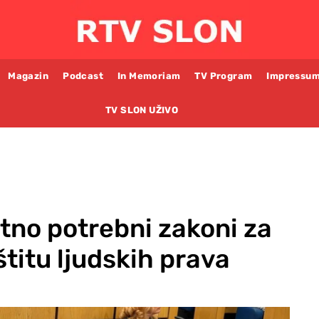
Magazin
Podcast
In Memoriam
TV Program
Impressu
TV SLON UŽIVO
itno potrebni zakoni za
štitu ljudskih prava