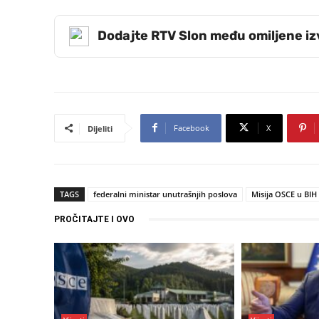
Dodajte RTV Slon među omiljene i
Facebook
X
Dijeliti
TAGS
federalni ministar unutrašnjih poslova
Misija OSCE u BIH
PROČITAJTE I OVO