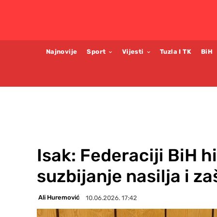
Najnovije
Sport
Vijesti
Tuzla I TK
BiH
Isak: Federaciji BiH h
suzbijanje nasilja i za
Ali Huremović
10.06.2026. 17:42