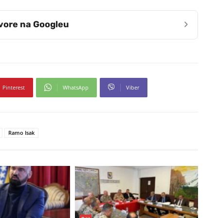
›
zvore na Googleu
Pinterest
WhatsApp
Viber
Ramo Isak