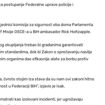
za postupanje Federalne uprave policije i
sjednici komisija za sigurnost oba doma Parlamenta
šef Misije OSCE-a u BiH ambasador Rick Holtzapple.
 okupljanja trebao bi građanima garantovati
m standardima, dok bi Zakon o sprečavanju nasilja
im organima dao efikasnije alate za borbu protiv
a, čvrsto stojim iza stava da su nam ovi zakoni hitno
st u Federaciji BiH”, izjavio je Isak.
matrati kao izolovani incidenti, jer ugrožavaju