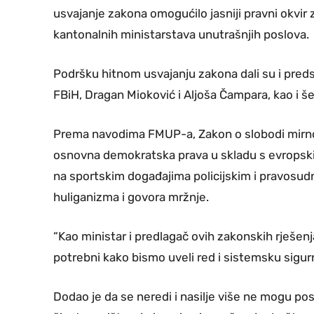
usvajanje zakona omogućilo jasniji pravni okvir 
kantonalnih ministarstava unutrašnjih poslova.
Podršku hitnom usvajanju zakona dali su i pred
FBiH, Dragan Mioković i Aljoša Čampara, kao i 
Prema navodima FMUP-a, Zakon o slobodi mirnog
osnovna demokratska prava u skladu s evropski
na sportskim događajima policijskim i pravosudn
huliganizma i govora mržnje.
“Kao ministar i predlagač ovih zakonskih rješenj
potrebni kako bismo uveli red i sistemsku sigurno
Dodao je da se neredi i nasilje više ne mogu pos