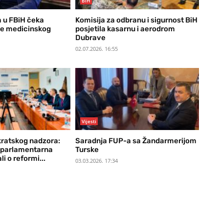
BiH
 u FBiH čeka
Komisija za odbranu i sigurnost BiH
je medicinskog
posjetila kasarnu i aerodrom
Dubrave
02.07.2026. 16:55
Vijesti
ratskog nadzora:
Saradnja FUP-a sa Žandarmerijom
i parlamentarna
Turske
li o reformi...
03.03.2026. 17:34