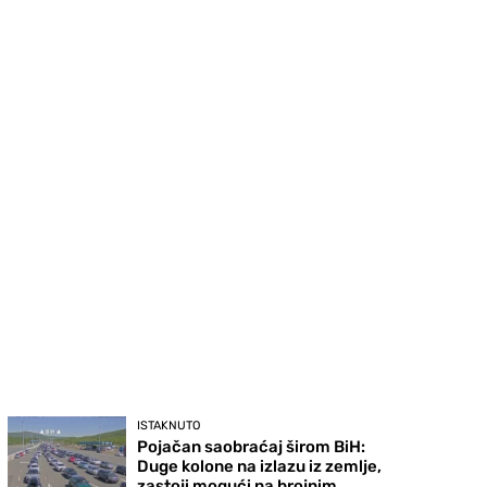
ISTAKNUTO
Pojačan saobraćaj širom BiH:
Duge kolone na izlazu iz zemlje,
zastoji mogući na brojnim