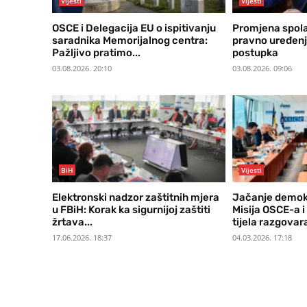
Vijesti
Vijesti
OSCE i Delegacija EU o ispitivanju
Promjena spola
saradnika Memorijalnog centra:
pravno uređen
Pažljivo pratimo...
postupka
03.08.2026. 20:10
03.08.2026. 09:06
BiH
Vijesti
Elektronski nadzor zaštitnih mjera
Jačanje demok
u FBiH: Korak ka sigurnijoj zaštiti
Misija OSCE-a 
žrtava...
tijela razgovara
17.06.2026. 18:37
04.03.2026. 17:18