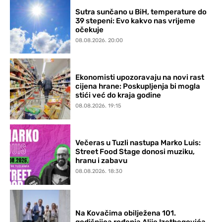
Sutra sunčano u BiH, temperature do
39 stepeni: Evo kakvo nas vrijeme
očekuje
08.08.2026. 20:00
Ekonomisti upozoravaju na novi rast
cijena hrane: Poskupljenja bi mogla
stići već do kraja godine
08.08.2026. 19:15
Večeras u Tuzli nastupa Marko Luis:
Street Food Stage donosi muziku,
hranu i zabavu
08.08.2026. 18:30
Na Kovačima obilježena 101.
godišnjica rođenja Alije Izetbegovića