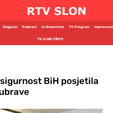
Magazin
Podcast
In Memoriam
TV Program
Impressu
TV SLON UŽIVO
 sigurnost BiH posjetila
Dubrave