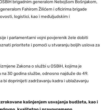
OSBiH brigadnim generalom Nebojšom Bošnjakom,
eneralom Fahirom Žilićem i oficirima brigade
vosti, logistici, kao i međuljudskim i
je i parlamentarni vojni povjerenik žele dobiti
znati prioritete i pomoći u stvaranju boljih uslova za
a izmjene Zakona o službi u OSBiH, kojima je
a na 30 godina službe, odnosno najduže do 49.
a bi doprinijeti zadržavanju kadra i ublažavanju
uzrokovane kašnjenjem usvajanja budžeta, kao i
redovno, kvalitetno i pravovremeno.