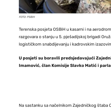
FOTO: PSBiH
Terenska posjeta OSBiH u kasarni i na aerodromu 
razgovara o stanju u 5. pješadijskoj brigadi Or
logističkom snabdijevanju i kadrovskim izazovi
U posjeti su boravili predsjedavajući Zajed
Imamović, član Komisije Slavko Matić i parla
Na sastanku sa načelnikom Zajedničkog štaba