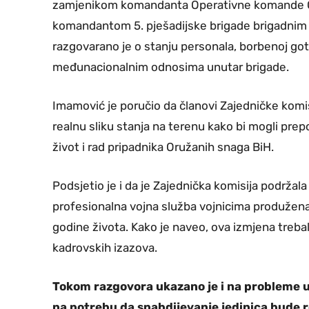
zamjenikom komandanta Operativne komande 
komandantom 5. pješadijske brigade brigadnim g
razgovarano je o stanju personala, borbenoj goto
međunacionalnim odnosima unutar brigade.
Imamović je poručio da članovi Zajedničke komisi
realnu sliku stanja na terenu kako bi mogli prepo
život i rad pripadnika Oružanih snaga BiH.
Podsjetio je i da je Zajednička komisija podržal
profesionalna vojna služba vojnicima produžen
godine života. Kako je naveo, ova izmjena trebal
kadrovskih izazova.
Tokom razgovora ukazano je i na probleme 
na potrebu da snabdijevanje jedinica bude 