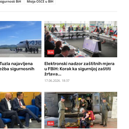
sigurnosti BiH
Misija OSCE u BIH
BiH
uzla najavljena
Elektronski nadzor zaštitnih mjera
ježba sigurnosnih
u FBiH: Korak ka sigurnijoj zaštiti
žrtava...
17.06.2026. 18:37
BiH