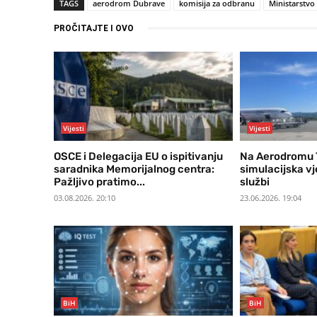
TAGS
aerodrom Dubrave
komisija za odbranu
Ministarstvo 
PROČITAJTE I OVO
Vijesti
Vijesti
OSCE i Delegacija EU o ispitivanju
Na Aerodromu T
saradnika Memorijalnog centra:
simulacijska v
Pažljivo pratimo...
službi
03.08.2026. 20:10
23.06.2026. 19:04
BiH
BiH