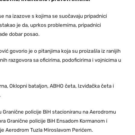
e na izazove s kojima se suočavaju pripadnici
stakao je da, uprkos problemima, pripadnici
rade dobar posao.
ić govorio je o pitanjima koja su proizašla iz ranijih
tnih razgovora sa oficirima, podoficirima i vojnicima u
a, Oklopni bataljon, ABHO četa, Izviđačka četa i
.
icu Granične policije BiH stacioniranu na Aerodromu
tora Granične policije BiH Ensadom Kormanom i
ije Aerodrom Tuzla Miroslavom Perićem.