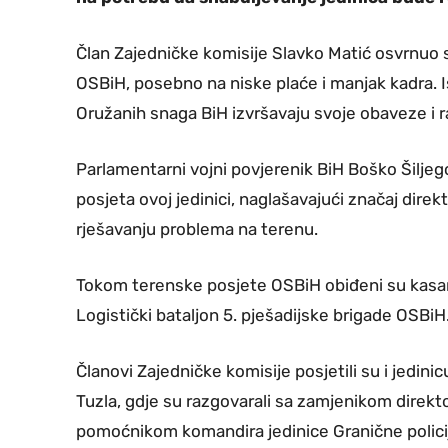
Član Zajedničke komisije Slavko Matić osvrnuo s
OSBiH, posebno na niske plaće i manjak kadra. I
Oružanih snaga BiH izvršavaju svoje obaveze i 
Parlamentarni vojni povjerenik BiH Boško Šiljegov
posjeta ovoj jedinici, naglašavajući značaj direk
rješavanju problema na terenu.
Tokom terenske posjete OSBiH obiđeni su kasarn
Logistički bataljon 5. pješadijske brigade OSBiH
Članovi Zajedničke komisije posjetili su i jedin
Tuzla, gdje su razgovarali sa zamjenikom direk
pomoćnikom komandira jedinice Granične polic