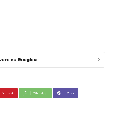
›
zvore na Googleu
Pinterest
WhatsApp
Viber