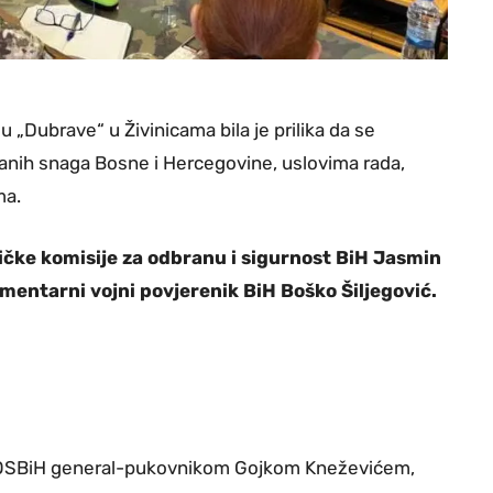
„Dubrave“ u Živinicama bila je prilika da se
užanih snaga Bosne i Hercegovine, uslovima rada,
ma.
ničke komisije za odbranu i sigurnost BiH Jasmin
mentarni vojni povjerenik BiH Boško Šiljegović.
 OSBiH general-pukovnikom Gojkom Kneževićem,