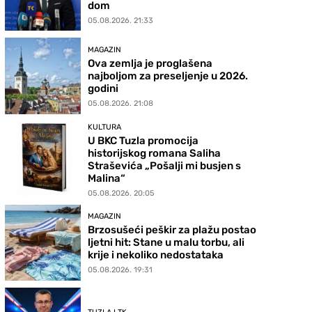
dom
05.08.2026. 21:33
MAGAZIN
Ova zemlja je proglašena
najboljom za preseljenje u 2026.
godini
05.08.2026. 21:08
KULTURA
U BKC Tuzla promocija
historijskog romana Saliha
Straševića „Pošalji mi busjen s
Malina“
05.08.2026. 20:05
MAGAZIN
Brzosušeći peškir za plažu postao
ljetni hit: Stane u malu torbu, ali
krije i nekoliko nedostataka
05.08.2026. 19:31