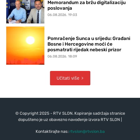
Memorandum za bržu digitalizaciju
poslovanja
06.08.2026. 19:03
Pomračenje Sunca u srijedu: Građani
Bosne i Hercegovine moći će
posmatrati rijedak nebeski prizor
06.08.2026. 18:09
Učitati više
© Copyright 2025 - RTV SLON. Kopiranje sadržaja stranice
dopušteno je uz obavezno navođenje izvora RTV SLON |
Kontaktirajte nas:
rtvslon@rtvslon.ba