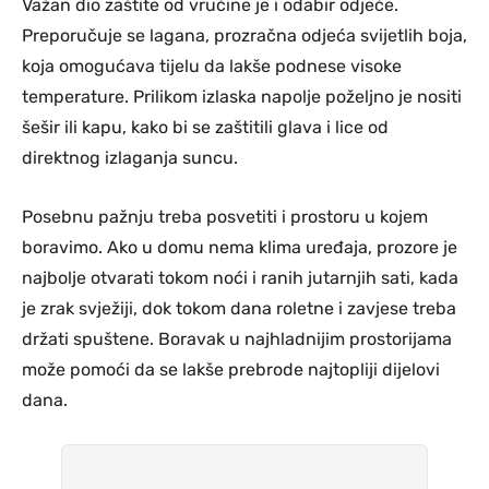
Važan dio zaštite od vrućine je i odabir odjeće.
Preporučuje se lagana, prozračna odjeća svijetlih boja,
koja omogućava tijelu da lakše podnese visoke
temperature. Prilikom izlaska napolje poželjno je nositi
šešir ili kapu, kako bi se zaštitili glava i lice od
direktnog izlaganja suncu.
Posebnu pažnju treba posvetiti i prostoru u kojem
boravimo. Ako u domu nema klima uređaja, prozore je
najbolje otvarati tokom noći i ranih jutarnjih sati, kada
je zrak svježiji, dok tokom dana roletne i zavjese treba
držati spuštene. Boravak u najhladnijim prostorijama
može pomoći da se lakše prebrode najtopliji dijelovi
dana.