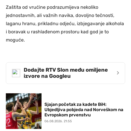
Zaštita od vrućine podrazumijeva nekoliko
jednostavnih, ali važnih navika, dovoljno tečnosti,
laganu hranu, prikladnu odjeću, izbjegavanje alkohola
i boravak u rashlađenom prostoru kad god je to
moguće.
Dodajte RTV Slon među omiljene
›
izvore na Googleu
Sjajan početak za kadete BiH:
Ubjedljiva pobjeda nad Norveškom na
Evropskom prvenstvu
06.08.2026. 21:55