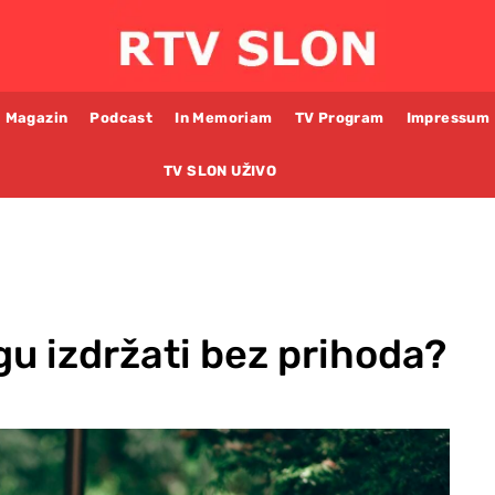
Magazin
Podcast
In Memoriam
TV Program
Impressum
TV SLON UŽIVO
u izdržati bez prihoda?