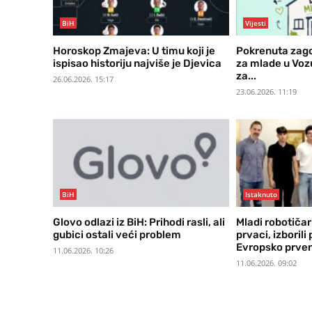
BiH
Vijesti
Horoskop Zmajeva: U timu koji je
Pokrenuta zago
ispisao historiju najviše je Djevica
za mlade u Voz
za...
26.06.2026. 15:17
23.06.2026. 11:19
BiH
Istaknuto
Glovo odlazi iz BiH: Prihodi rasli, ali
Mladi robotičari
gubici ostali veći problem
prvaci, izboril
Evropsko prve
11.06.2026. 10:26
11.06.2026. 09:02