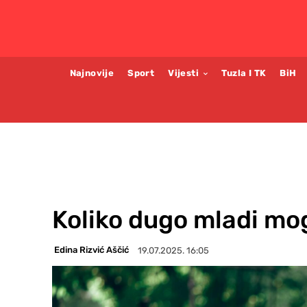
Najnovije
Sport
Vijesti
Tuzla I TK
BiH
Koliko dugo mladi mog
Edina Rizvić Aščić
19.07.2025. 16:05