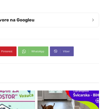
›
zvore na Googleu
Pinterest
WhatsApp
Viber