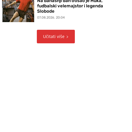
Na današnji dan otišao je Huka,
fudbalski velemajstor i legenda
Slobode
07.08.2026. 20:04
Učitati više