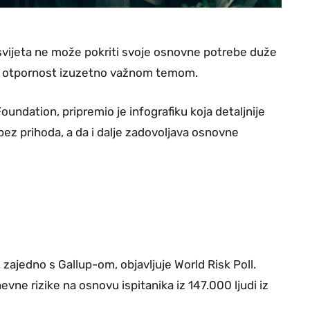
svijeta ne može pokriti svoje osnovne potrebe duže
sku otpornost izuzetno važnom temom.
Foundation, pripremio je infografiku koja detaljnije
bez prihoda, a da i dalje zadovoljava osnovne
zajedno s Gallup-om, objavljuje World Risk Poll.
vne rizike na osnovu ispitanika iz 147.000 ljudi iz