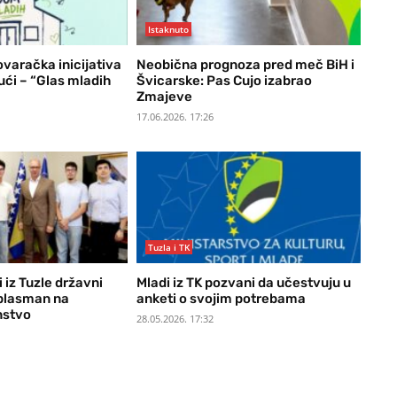
Istaknuto
varačka inicijativa
Neobična prognoza pred meč BiH i
ući – “Glas mladih
Švicarske: Pas Cujo izabrao
Zmajeve
17.06.2026. 17:26
Tuzla i TK
 iz Tuzle državni
Mladi iz TK pozvani da učestvuju u
i plasman na
anketi o svojim potrebama
nstvo
28.05.2026. 17:32