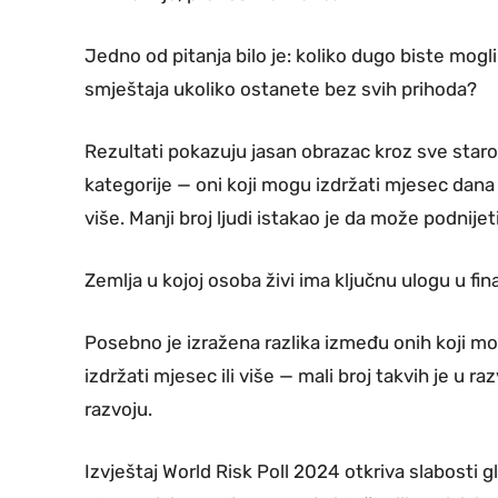
Jedno od pitanja bilo je: koliko dugo biste mogl
smještaja ukoliko ostanete bez svih prihoda?
Rezultati pokazuju jasan obrazac kroz sve staro
kategorije — oni koji mogu izdržati mjesec dana il
više. Manji broj ljudi istakao je da može podnijet
Zemlja u kojoj osoba živi ima ključnu ulogu u fin
Posebno je izražena razlika između onih koji mog
izdržati mjesec ili više — mali broj takvih je u 
razvoju.
Izvještaj World Risk Poll 2024 otkriva slabosti