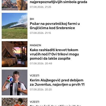
najprepoznatljivijih simbola grada
07.08.2026. 21:25
BIH
Požar na povratničkoj farmi u
Grujčićima kod Srebrenice
07.08.2026. 21:15
MAGAZIN
Kako rashladiti krevet tokom
vrućih noći? Ovi trikovi mogu
pomoći da lakše zaspite
07.08.2026. 20:48
VIJESTI
Kerim Alajbegović pred debijem
za Juventus, najavljen u prvih 11
07.08.2026. 20:20
VIJESTI