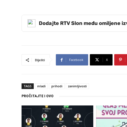
Dodajte RTV Slon među omiljene i
Facebook
X
Dijeliti
TAGS
mladi
prihodi
zanimljivosti
PROČITAJTE I OVO