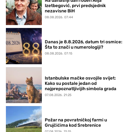
Na današnji dan rođen Alija
Izetbegović, prvi predsjednik
nezavisne BiH
08.08.2026. 07:44
Danas je 8.8.2026, datum tri osmice:
Šta to znači u numerologiji?
08.08.2026. 07:15
Istanbulske mačke osvojile svijet:
Kako su postale jedan od
najprepoznatljivijih simbola grada
07.08.2026. 21:25
Požar na povratničkoj farmi u
Grujčićima kod Srebrenice
07.08.2026. 21:15