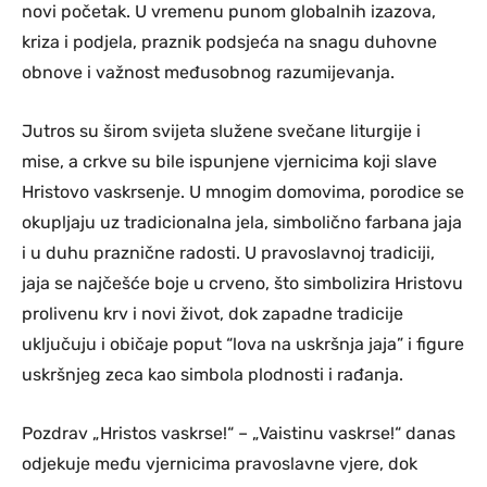
novi početak. U vremenu punom globalnih izazova,
kriza i podjela, praznik podsjeća na snagu duhovne
obnove i važnost međusobnog razumijevanja.
Jutros su širom svijeta služene svečane liturgije i
mise, a crkve su bile ispunjene vjernicima koji slave
Hristovo vaskrsenje. U mnogim domovima, porodice se
okupljaju uz tradicionalna jela, simbolično farbana jaja
i u duhu praznične radosti. U pravoslavnoj tradiciji,
jaja se najčešće boje u crveno, što simbolizira Hristovu
prolivenu krv i novi život, dok zapadne tradicije
uključuju i običaje poput “lova na uskršnja jaja” i figure
uskršnjeg zeca kao simbola plodnosti i rađanja.
Pozdrav „Hristos vaskrse!“ – „Vaistinu vaskrse!“ danas
odjekuje među vjernicima pravoslavne vjere, dok