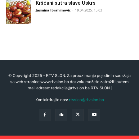
Kršćani sutra slave Uskrs
Jasmina Ibrahimović
-
19.04.2025. 15:03
© Copyright 2025 - RTV SLON. Za preuzimanje pojedinih sadržaja
sa web stranice www.rtvslon.ba dozvolu možete zatražiti putem
mail adrese:
redakcija@rtvslon.ba
RTV SLON |
Kontaktirajte nas:
rtvslon@rtvslon.ba