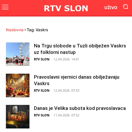
UŽIVO
Naslovna
›
Tag: Vaskrs
Na Trgu slobode u Tuzli obilježen Vaskrs
uz folklorni nastup
RTV SLON
-
12.04.2026. 14:01
Pravoslavni vjernici danas obilježavaju
Vaskrs
RTV SLON
-
12.04.2026. 07:53
Danas je Velika subota kod pravoslavaca
RTV SLON
-
11.04.2026. 07:52