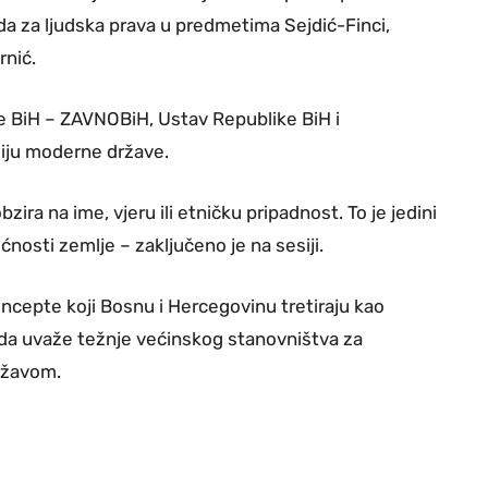
a za ljudska prava u predmetima Sejdić-Finci,
rnić.
ke BiH – ZAVNOBiH, Ustav Republike BiH i
ziju moderne države.
zira na ime, vjeru ili etničku pripadnost. To je jedini
ćnosti zemlje – zaključeno je na sesiji.
ncepte koji Bosnu i Hercegovinu tretiraju kao
 da uvaže težnje većinskog stanovništva za
ržavom.