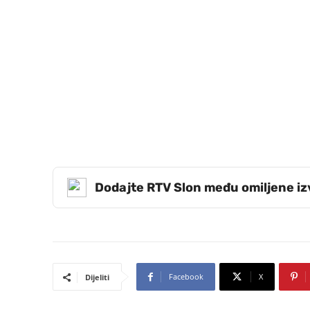
Dodajte RTV Slon među omiljene i
Facebook
X
Dijeliti