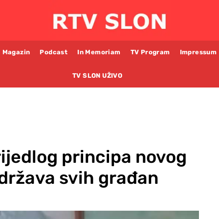
Magazin
Podcast
In Memoriam
TV Program
Impressum
TV SLON UŽIVO
ijedlog principa novog
 država svih građan