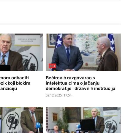
BiH
 mora odbaciti
Bećirović razgovarao s
zik koji blokira
intelektualcima o jačanju
anziciju
demokratije i državnih institucija
02.12.2025. 17:54