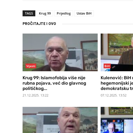
TAGS
Krug 99
Prijedlog
Ustav BiH
PROČITAJTE I OVO
Vijesti
BiH
Krug 99: Islamofobija više nije
Kulenović: BiH
rubna pojava, već dio glavnog
hegemonijski je
političkog...
demokratsku tr
21.12.2025. 13:22
07.12.2025. 13:52