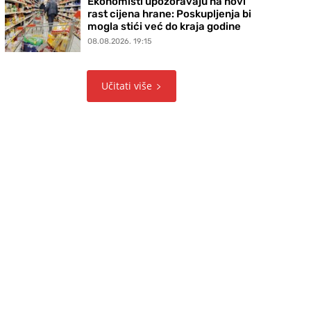
Ekonomisti upozoravaju na novi
rast cijena hrane: Poskupljenja bi
mogla stići već do kraja godine
08.08.2026. 19:15
Učitati više