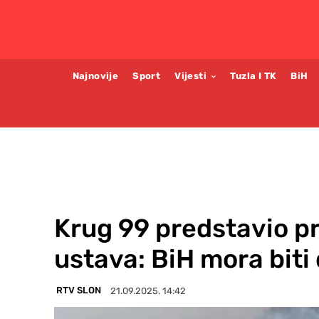
Najnovije
Sport
Vijesti
Tuzla I TK
BiH
Krug 99 predstavio pr
ustava: BiH mora biti
RTV SLON
21.09.2025. 14:42