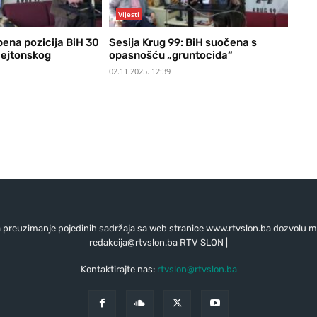
Vijesti
ena pozicija BiH 30
Sesija Krug 99: BiH suočena s
Dejtonskog
opasnošću „gruntocida“
02.11.2025. 12:39
preuzimanje pojedinih sadržaja sa web stranice www.rtvslon.ba dozvolu mo
redakcija@rtvslon.ba
RTV SLON |
Kontaktirajte nas:
rtvslon@rtvslon.ba