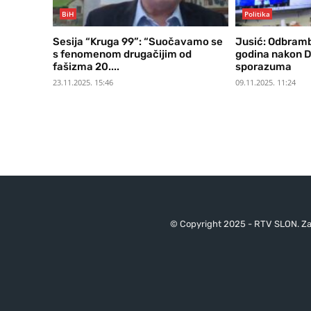
BiH
Politika
Sesija “Kruga 99”: “Suočavamo se
Jusić: Odbramb
s fenomenom drugačijim od
godina nakon 
fašizma 20....
sporazuma
23.11.2025. 15:46
09.11.2025. 11:24
© Copyright 2025 - RTV SLON. Za 