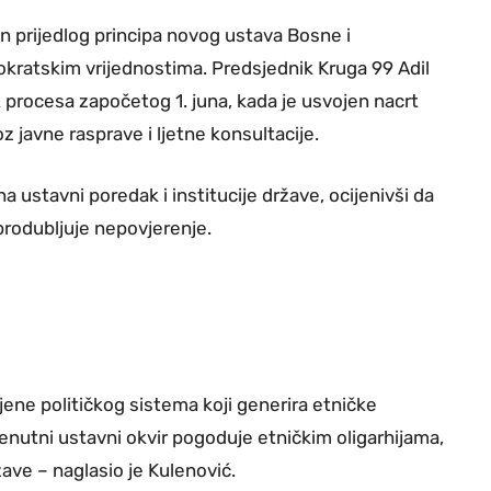
en prijedlog principa novog ustava Bosne i
ratskim vrijednostima. Predsjednik Kruga 99 Adil
 procesa započetog 1. juna, kada je usvojen nacrt
 javne rasprave i ljetne konsultacije.
a ustavni poredak i institucije države, ocijenivši da
produbljuje nepovjerenje.
ene političkog sistema koji generira etničke
renutni ustavni okvir pogoduje etničkim oligarhijama,
žave – naglasio je Kulenović.