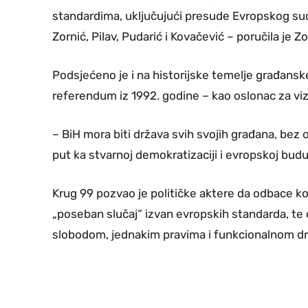
standardima, uključujući presude Evropskog sud
Zornić, Pilav, Pudarić i Kovačević – poručila je Zo
Podsjećeno je i na historijske temelje građans
referendum iz 1992. godine – kao oslonac za vi
– BiH mora biti država svih svojih građana, bez ob
put ka stvarnoj demokratizaciji i evropskoj budu
Krug 99 pozvao je političke aktere da odbace ko
„poseban slučaj“ izvan evropskih standarda, te
slobodom, jednakim pravima i funkcionalnom d