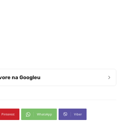
›
zvore na Googleu
Pinterest
WhatsApp
Viber