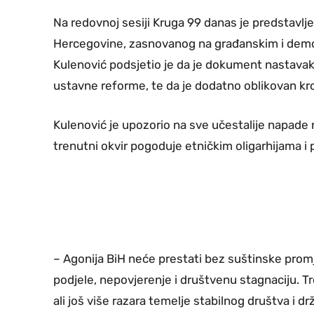
Na redovnoj sesiji Kruga 99 danas je predstavlj
Hercegovine, zasnovanog na građanskim i demok
Kulenović podsjetio je da je dokument nastavak
ustavne reforme, te da je dodatno oblikovan kroz
Kulenović je upozorio na sve učestalije napade n
trenutni okvir pogoduje etničkim oligarhijama i 
– Agonija BiH neće prestati bez suštinske promj
podjele, nepovjerenje i društvenu stagnaciju. T
ali još više razara temelje stabilnog društva i dr