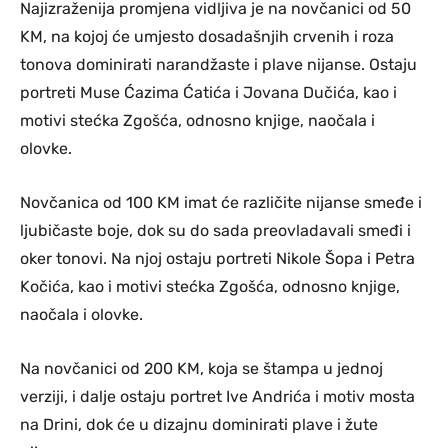
Najizraženija promjena vidljiva je na novčanici od 50
KM, na kojoj će umjesto dosadašnjih crvenih i roza
tonova dominirati narandžaste i plave nijanse. Ostaju
portreti Muse Ćazima Ćatića i Jovana Dučića, kao i
motivi stećka Zgošća, odnosno knjige, naočala i
olovke.
Novčanica od 100 KM imat će različite nijanse smeđe i
ljubičaste boje, dok su do sada preovladavali smeđi i
oker tonovi. Na njoj ostaju portreti Nikole Šopa i Petra
Kočića, kao i motivi stećka Zgošća, odnosno knjige,
naočala i olovke.
Na novčanici od 200 KM, koja se štampa u jednoj
verziji, i dalje ostaju portret Ive Andrića i motiv mosta
na Drini, dok će u dizajnu dominirati plave i žute