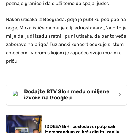
poznaje granice i da služi tome da spaja ljude“.
Nakon utisaka iz Beograda, gdje je publiku podigao na
noge, Mirza ističe da mu je cilj jednostavan: „Najbitnije
mi je da ljudi izađu sretni i puni utisaka, da bar to veče
zaborave na brige.“ Tuzlanski koncert očekuje s istom
emocijom i vjerom s kojom je započeo svoju muzičku
priču.
Dodajte RTV Slon među omiljene
›
izvore na Googleu
IDDEEA BiH i poslodavci potpisali
Memorandum za bržu digitalizaciju