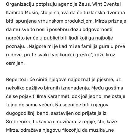
Organizaciju potpisuju agencije Zeus, Wint Events i
Kamrad Music, što je najava da će tuzlanska dvorana
biti ispunjena vrhunskom produkcijom. Mirza priznaje
da mu sve to nosi i posebnu dozu odgovornosti,
naročito jer će u publici biti ljudi koji ga najbolje
poznaju. „Najgore mi je kad mi se familija gura u prve
redove, prate svaki tvoj korak i grešku“, kaže kroz
osmijeh.
Repertoar će činiti njegove najpoznatije pjesme, uz
nekoliko pažljivo biranih iznenađenja. Među gostima
će se pojaviti Ilma Karahmet, dok još jedno ime ostaje
tajna do same večeri. Na sceni će biti i njegov
dugogodišnji bend, sastavljen od prijatelja iz
Srebrenika, Lukavca i muzičara iz regije, što, kaže
Mirza, odražava njegovu filozofiju da muzika „ne